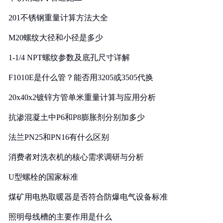
201不锈钢重量计算方法大全
M20螺纹大径和小径是多少
1-1/4 NPT螺纹参数及底孔尺寸详解
F1010E是什么管？能否用3205或3505代换
20x40x2镀锌方管单米重量计算与应用分析
抗渗混凝土中P6和P8膨胀剂分别加多少
法兰PN25和PN16有什么区别
消费者对洗衣机的核心需求调研与分析
U型螺栓的国家标准
煤矿用电热取暖器是否符合防爆电气设备标准
照明母线槽的主要作用是什么