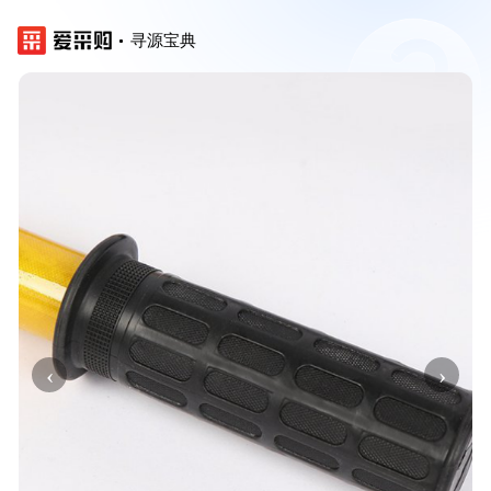
寻源宝典
‹
›