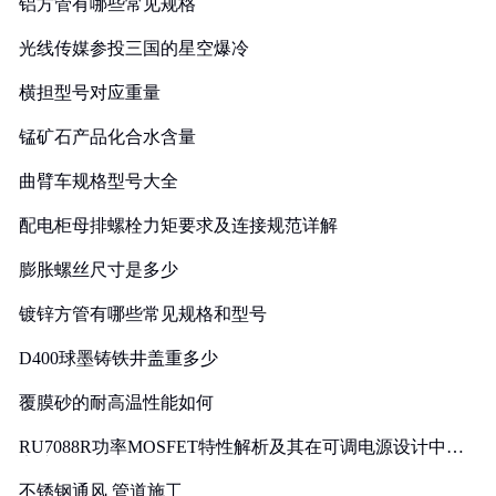
铝方管有哪些常见规格
光线传媒参投三国的星空爆冷
横担型号对应重量
锰矿石产品化合水含量
曲臂车规格型号大全
配电柜母排螺栓力矩要求及连接规范详解
膨胀螺丝尺寸是多少
镀锌方管有哪些常见规格和型号
D400球墨铸铁井盖重多少
覆膜砂的耐高温性能如何
RU7088R功率MOSFET特性解析及其在可调电源设计中的
实践
不锈钢通风 管道施工