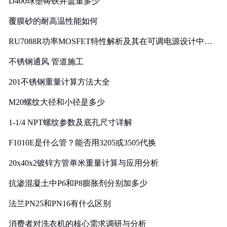
D400球墨铸铁井盖重多少
覆膜砂的耐高温性能如何
RU7088R功率MOSFET特性解析及其在可调电源设计中的
实践
不锈钢通风 管道施工
201不锈钢重量计算方法大全
M20螺纹大径和小径是多少
1-1/4 NPT螺纹参数及底孔尺寸详解
F1010E是什么管？能否用3205或3505代换
20x40x2镀锌方管单米重量计算与应用分析
抗渗混凝土中P6和P8膨胀剂分别加多少
法兰PN25和PN16有什么区别
消费者对洗衣机的核心需求调研与分析