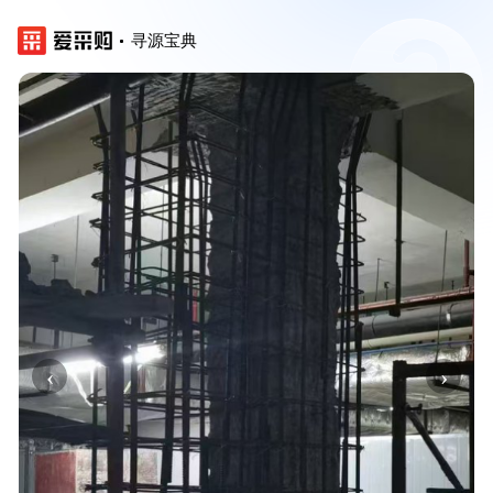
寻源宝典
‹
›