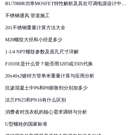
RU7088R功率MOSFET特性解析及其在可调电源设计中的
实践
不锈钢通风 管道施工
201不锈钢重量计算方法大全
M20螺纹大径和小径是多少
1-1/4 NPT螺纹参数及底孔尺寸详解
F1010E是什么管？能否用3205或3505代换
20x40x2镀锌方管单米重量计算与应用分析
抗渗混凝土中P6和P8膨胀剂分别加多少
法兰PN25和PN16有什么区别
消费者对洗衣机的核心需求调研与分析
U型螺栓的国家标准