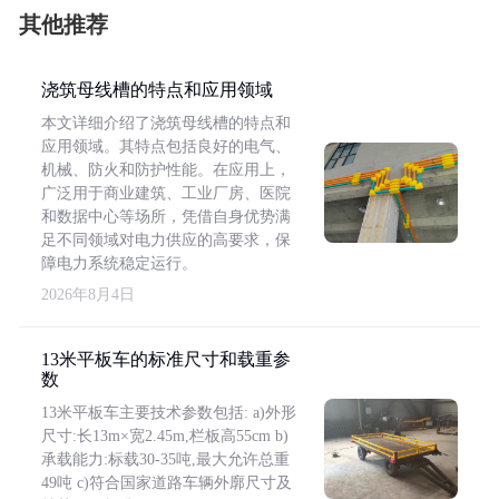
其他推荐
浇筑母线槽的特点和应用领域
本文详细介绍了浇筑母线槽的特点和
应用领域。其特点包括良好的电气、
机械、防火和防护性能。在应用上，
广泛用于商业建筑、工业厂房、医院
和数据中心等场所，凭借自身优势满
足不同领域对电力供应的高要求，保
障电力系统稳定运行。
2026年8月4日
13米平板车的标准尺寸和载重参
数
13米平板车主要技术参数包括: a)外形
尺寸:长13m×宽2.45m,栏板高55cm b)
承载能力:标载30-35吨,最大允许总重
49吨 c)符合国家道路车辆外廓尺寸及