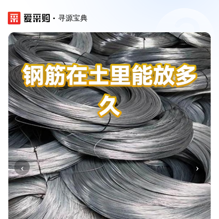
寻源宝典
‹
›