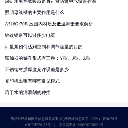
煤矿用电热取暖器是否符合防爆电气设备标准
照明母线槽的主要作用是什么
A516Gr70对应国内材质及低温冲击要求解析
镀镍钢带可以过多少电流
计量泵如何达到控制和调节流量的目的
联轴器的轴孔形式有三种：Y型、J型、Z型
不锈钢材质厚度允许误差是多少
复印机出租有哪些常见模式
溶于水的润滑剂的种类
药品医疗器械网络信息服务备案(京)网药械信息备字（2021）第00159号
京ICP证030173号
京公网安备11000002000001号