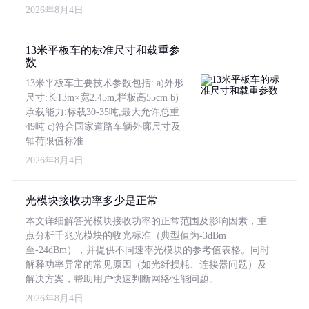
2026年8月4日
13米平板车的标准尺寸和载重参
数
13米平板车主要技术参数包括: a)外形
尺寸:长13m×宽2.45m,栏板高55cm b)
承载能力:标载30-35吨,最大允许总重
49吨 c)符合国家道路车辆外廓尺寸及
轴荷限值标准
2026年8月4日
光模块接收功率多少是正常
本文详细解答光模块接收功率的正常范围及影响因素，重
点分析千兆光模块的收光标准（典型值为-3dBm
至-24dBm），并提供不同速率光模块的参考值表格。同时
解释功率异常的常见原因（如光纤损耗、连接器问题）及
解决方案，帮助用户快速判断网络性能问题。
2026年8月4日