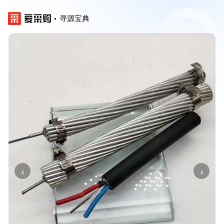
寻源宝典
‹
›