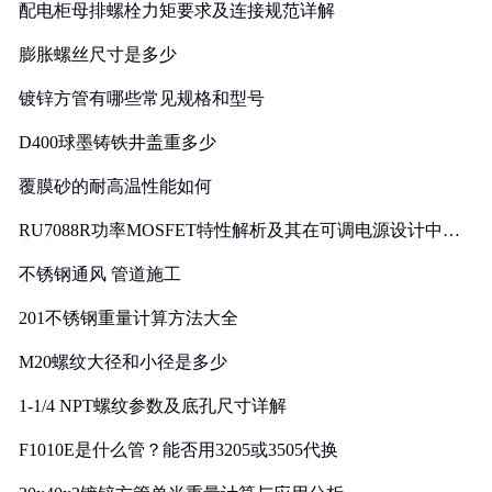
配电柜母排螺栓力矩要求及连接规范详解
膨胀螺丝尺寸是多少
镀锌方管有哪些常见规格和型号
D400球墨铸铁井盖重多少
覆膜砂的耐高温性能如何
RU7088R功率MOSFET特性解析及其在可调电源设计中的
实践
不锈钢通风 管道施工
201不锈钢重量计算方法大全
M20螺纹大径和小径是多少
1-1/4 NPT螺纹参数及底孔尺寸详解
F1010E是什么管？能否用3205或3505代换