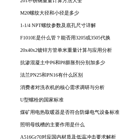
201不锈钢重量计算方法大全
M20螺纹大径和小径是多少
1-1/4 NPT螺纹参数及底孔尺寸详解
F1010E是什么管？能否用3205或3505代换
20x40x2镀锌方管单米重量计算与应用分析
抗渗混凝土中P6和P8膨胀剂分别加多少
法兰PN25和PN16有什么区别
消费者对洗衣机的核心需求调研与分析
U型螺栓的国家标准
煤矿用电热取暖器是否符合防爆电气设备标准
照明母线槽的主要作用是什么
A516Gr70对应国内材质及低温冲击要求解析