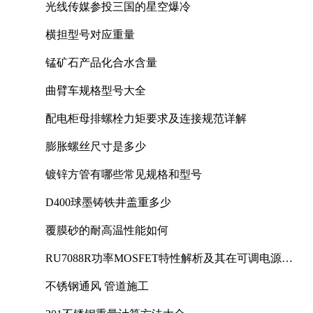
光线传媒参投三国的星空爆冷
横担型号对应重量
锰矿石产品化合水含量
曲臂车规格型号大全
配电柜母排螺栓力矩要求及连接规范详解
膨胀螺丝尺寸是多少
镀锌方管有哪些常见规格和型号
D400球墨铸铁井盖重多少
覆膜砂的耐高温性能如何
RU7088R功率MOSFET特性解析及其在可调电源设
计中的实践
不锈钢通风 管道施工