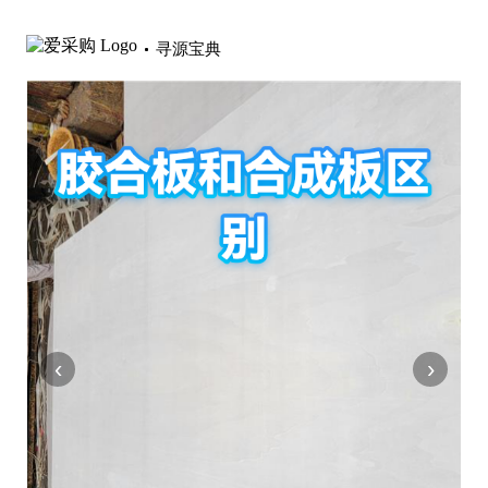
寻源宝典
‹
›