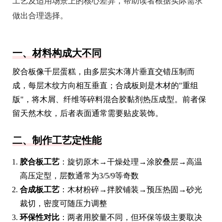
工艺及适用场景上的核心差异，帮助读者根据实际需求
做出合理选择。
一、材料构成大不同
胶合板像千层蛋糕，由多层实木薄片垂直交错压制而
成，每层木纹方向相互垂直；合成板则是木材的"重组
版"，将木屑、纤维等碎料混合胶黏剂热压成型。前者保
留天然木纹，后者表面通常需要贴皮装饰。
二、制作工艺定性能
胶合板工艺
：旋切原木→干燥处理→涂胶叠层→高温
高压定型，层数通常为3/5/9等奇数
合成板工艺
：木材粉碎→拌胶铺装→预压热固→砂光
裁切，密度可随压力调整
环保性对比
：两者用胶量不同，但环保等级主要取决