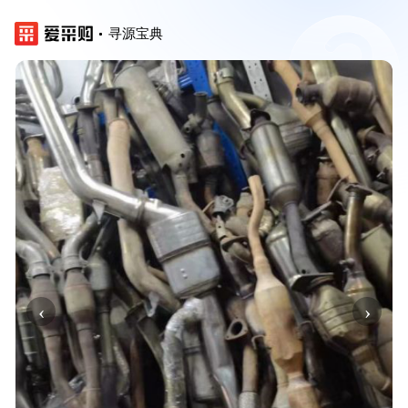
寻源宝典
‹
›