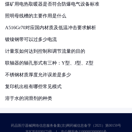
煤矿用电热取暖器是否符合防爆电气设备标准
照明母线槽的主要作用是什么
A516Gr70对应国内材质及低温冲击要求解析
镀镍钢带可以过多少电流
计量泵如何达到控制和调节流量的目的
联轴器的轴孔形式有三种：Y型、J型、Z型
不锈钢材质厚度允许误差是多少
复印机出租有哪些常见模式
溶于水的润滑剂的种类
药品医疗器械网络信息服务备案(京)网药械信息备字（2021）第00159号
京ICP证030173号
京公网安备11000002000001号