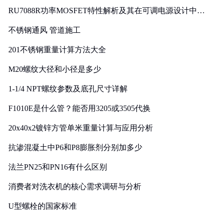
RU7088R功率MOSFET特性解析及其在可调电源设计中的
实践
不锈钢通风 管道施工
201不锈钢重量计算方法大全
M20螺纹大径和小径是多少
1-1/4 NPT螺纹参数及底孔尺寸详解
F1010E是什么管？能否用3205或3505代换
20x40x2镀锌方管单米重量计算与应用分析
抗渗混凝土中P6和P8膨胀剂分别加多少
法兰PN25和PN16有什么区别
消费者对洗衣机的核心需求调研与分析
U型螺栓的国家标准