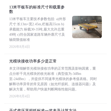
13米平板车的标准尺寸和载重参
数
13米平板车主要技术参数包括: a)外形
尺寸:长13m×宽2.45m,栏板高55cm b)
承载能力:标载30-35吨,最大允许总重
49吨 c)符合国家道路车辆外廓尺寸及
轴荷限值标准
2026年8月4日
光模块接收功率多少是正常
本文详细解答光模块接收功率的正常范围及影响因素，重
点分析千兆光模块的收光标准（典型值为-3dBm
至-24dBm），并提供不同速率光模块的参考值表格。同时
解释功率异常的常见原因（如光纤损耗、连接器问题）及
解决方案，帮助用户快速判断网络性能问题。
2026年8月4日
干式变压器损耗标准一览表及计算方法