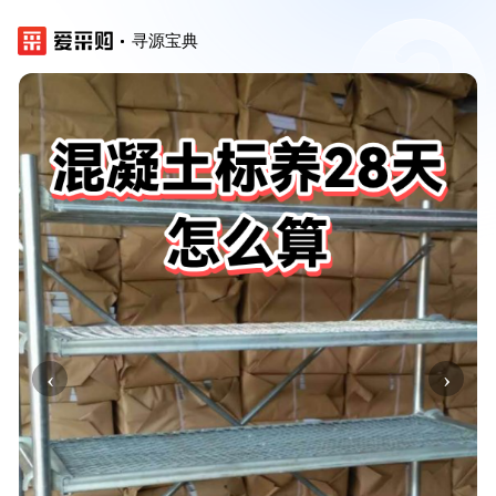
寻源宝典
‹
›