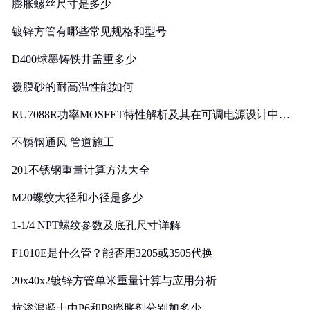
膨胀螺丝尺寸是多少
镀锌方管有哪些常见规格和型号
D400球墨铸铁井盖重多少
覆膜砂的耐高温性能如何
RU7088R功率MOSFET特性解析及其在可调电源设计中的
实践
不锈钢通风 管道施工
201不锈钢重量计算方法大全
M20螺纹大径和小径是多少
1-1/4 NPT螺纹参数及底孔尺寸详解
F1010E是什么管？能否用3205或3505代换
20x40x2镀锌方管单米重量计算与应用分析
抗渗混凝土中P6和P8膨胀剂分别加多少