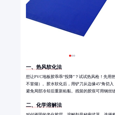
一、热风软化法
想让PVC地板胶乖乖“投降”？试试热风枪！先用
不冒烟）。胶水软化后，用铲刀从边缘45°角切
避免局部冷却后重新粘黏。残留的胶痕可用钢丝
二、化学溶解法
对付顽固的老化胶层，溶解剂是秘密武器。选择柑