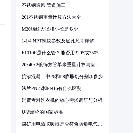
不锈钢通风 管道施工
201不锈钢重量计算方法大全
M20螺纹大径和小径是多少
1-1/4 NPT螺纹参数及底孔尺寸详解
F1010E是什么管？能否用3205或3505代
换
20x40x2镀锌方管单米重量计算与应用
分析
抗渗混凝土中P6和P8膨胀剂分别加多少
法兰PN25和PN16有什么区别
消费者对洗衣机的核心需求调研与分析
U型螺栓的国家标准
煤矿用电热取暖器是否符合防爆电气设
备标准