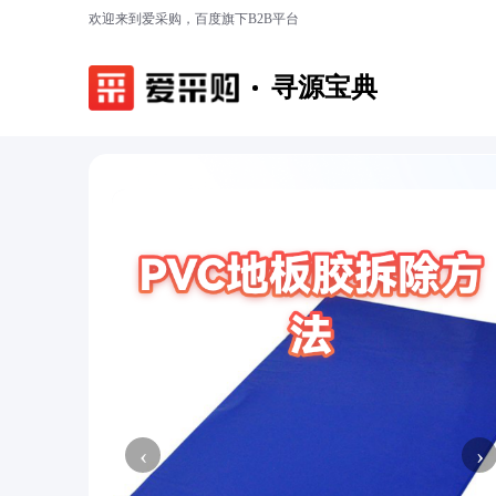
欢迎来到爱采购，百度旗下B2B平台
寻源宝典
‹
›