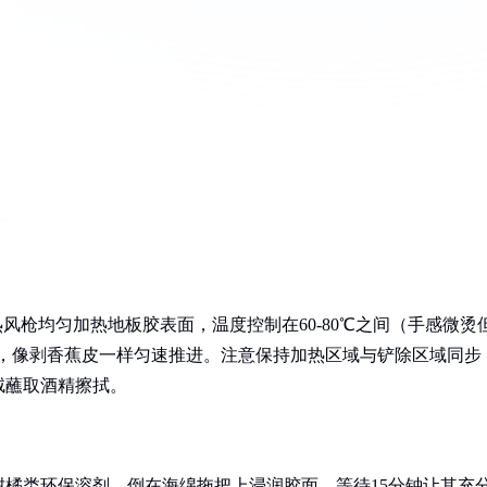
热风枪均匀加热地板胶表面，温度控制在60-80℃之间（手感微烫
入，像剥香蕉皮一样匀速推进。注意保持加热区域与铲除区域同步
绒蘸取酒精擦拭。
橘类环保溶剂，倒在海绵拖把上浸润胶面，等待15分钟让其充