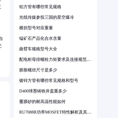
铝方管有哪些常见规格
工
光线传媒参投三国的星空爆冷
横担型号对应重量
锰矿石产品化合水含量
自
配
曲臂车规格型号大全
配电柜母排螺栓力矩要求及连接规范详
解
膨胀螺丝尺寸是多少
镀锌方管有哪些常见规格和型号
D400球墨铸铁井盖重多少
覆膜砂的耐高温性能如何
RU7088R功率MOSFET特性解析及其在
可调电源设计中的实践