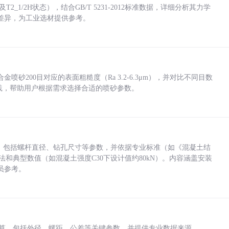
_1/2H状态），结合GB/T 5231-2012标准数据，详细分析其力学
差异，为工业选材提供参考。
砂200目对应的表面粗糙度（Ra 3.2-6.3μm），并对比不同目数
业实践，帮助用户根据需求选择合适的喷砂参数。
力，包括螺杆直径、钻孔尺寸等参数，并依据专业标准（如《混凝土结
方法和典型数值（如混凝土强度C30下设计值约80kN）。内容涵盖安装
员参考。
底孔计算，包括外径、螺距、公差等关键参数，并提供专业数据来源