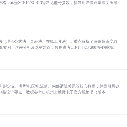
，涵盖SCB10/SCB13等常见型号参数，指导用户快速掌握变压器
法（理论公式法、查表法、在线工具法），重点解析了黄铜棒密度取
计算案例、误差分析及选材建议，数据参考GB/T 4423-2007等国家标
括各引脚定义、典型电压/电流值、内部逻辑关系等核心数据，并附引脚参
电路设计要点，数据参考自杭州士兰微电子官方规格书（版本