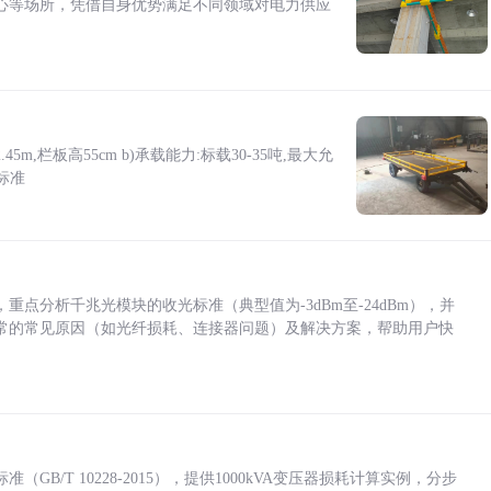
心等场所，凭借自身优势满足不同领域对电力供应
5m,栏板高55cm b)承载能力:标载30-35吨,最大允
标准
点分析千兆光模块的收光标准（典型值为-3dBm至-24dBm），并
常的常见原因（如光纤损耗、连接器问题）及解决方案，帮助用户快
/T 10228-2015），提供1000kVA变压器损耗计算实例，分步