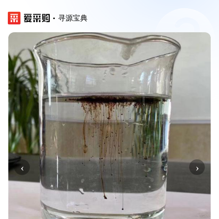
寻源宝典
‹
›