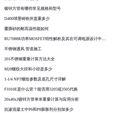
镀锌方管有哪些常见规格和型号
D400球墨铸铁井盖重多少
覆膜砂的耐高温性能如何
RU7088R功率MOSFET特性解析及其在可调电源设计中的
实践
不锈钢通风 管道施工
201不锈钢重量计算方法大全
M20螺纹大径和小径是多少
1-1/4 NPT螺纹参数及底孔尺寸详解
F1010E是什么管？能否用3205或3505代换
20x40x2镀锌方管单米重量计算与应用分析
抗渗混凝土中P6和P8膨胀剂分别加多少