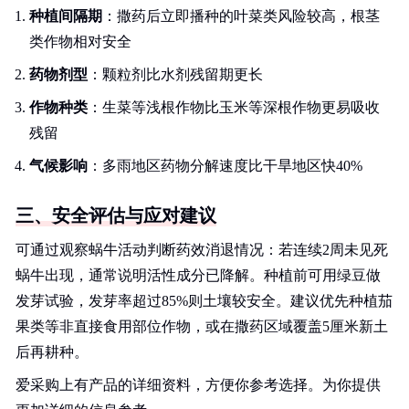
种植间隔期
：撒药后立即播种的叶菜类风险较高，根茎
类作物相对安全
药物剂型
：颗粒剂比水剂残留期更长
作物种类
：生菜等浅根作物比玉米等深根作物更易吸收
残留
气候影响
：多雨地区药物分解速度比干旱地区快40%
三、安全评估与应对建议
可通过观察蜗牛活动判断药效消退情况：若连续2周未见死
蜗牛出现，通常说明活性成分已降解。种植前可用绿豆做
发芽试验，发芽率超过85%则土壤较安全。建议优先种植茄
果类等非直接食用部位作物，或在撒药区域覆盖5厘米新土
后再耕种。
爱采购上有产品的详细资料，方便你参考选择。为你提供