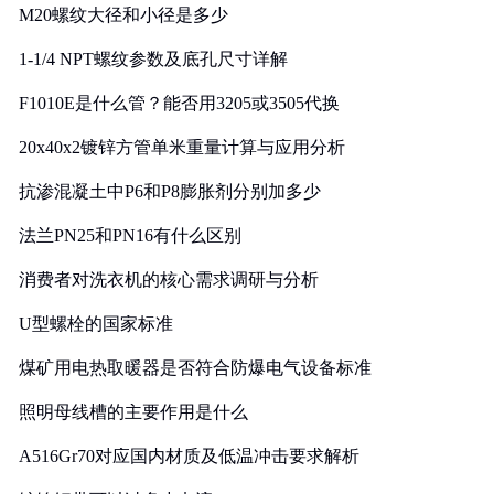
M20螺纹大径和小径是多少
1-1/4 NPT螺纹参数及底孔尺寸详解
F1010E是什么管？能否用3205或3505代换
20x40x2镀锌方管单米重量计算与应用分析
抗渗混凝土中P6和P8膨胀剂分别加多少
法兰PN25和PN16有什么区别
消费者对洗衣机的核心需求调研与分析
U型螺栓的国家标准
煤矿用电热取暖器是否符合防爆电气设备标准
照明母线槽的主要作用是什么
A516Gr70对应国内材质及低温冲击要求解析