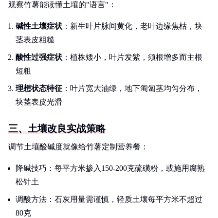
观察竹薯能读懂土壤的"语言"：
碱性土壤症状
：新生叶片脉间黄化，老叶边缘焦枯，块
茎表皮粗糙
酸性过强症状
：植株矮小，叶片发紫，须根增多而主根
短粗
理想状态特征
：叶片宽大油绿，地下匍匐茎均匀分布，
块茎表皮光滑
三、土壤改良实战策略
调节土壤酸碱度就像给竹薯定制营养餐：
降碱技巧：每平方米掺入150-200克硫磺粉，或施用腐熟
松针土
调酸方法：石灰用量需谨慎，轻质土壤每平方米不超过
80克