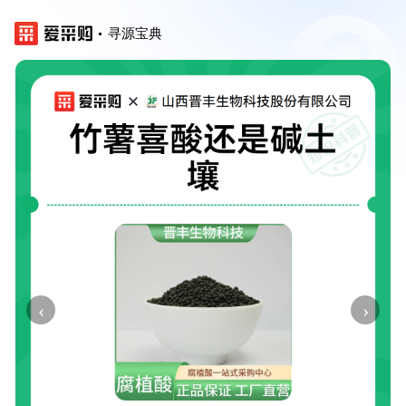
寻源宝典
‹
›