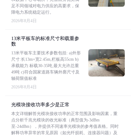
足不同领域对电力供应的高要求，保
障电力系统稳定运行。
2026年8月4日
13米平板车的标准尺寸和载重参
数
13米平板车主要技术参数包括: a)外形
尺寸:长13m×宽2.45m,栏板高55cm b)
承载能力:标载30-35吨,最大允许总重
49吨 c)符合国家道路车辆外廓尺寸及
轴荷限值标准
2026年8月4日
光模块接收功率多少是正常
本文详细解答光模块接收功率的正常范围及影响因素，重
点分析千兆光模块的收光标准（典型值为-3dBm
至-24dBm），并提供不同速率光模块的参考值表格。同时
解释功率异常的常见原因（如光纤损耗、连接器问题）及