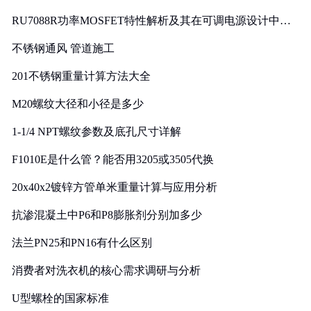
RU7088R功率MOSFET特性解析及其在可调电源设计中的
实践
不锈钢通风 管道施工
201不锈钢重量计算方法大全
M20螺纹大径和小径是多少
1-1/4 NPT螺纹参数及底孔尺寸详解
F1010E是什么管？能否用3205或3505代换
20x40x2镀锌方管单米重量计算与应用分析
抗渗混凝土中P6和P8膨胀剂分别加多少
法兰PN25和PN16有什么区别
消费者对洗衣机的核心需求调研与分析
U型螺栓的国家标准