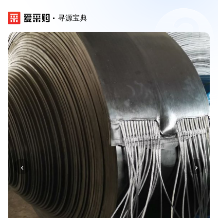
寻源宝典
‹
›