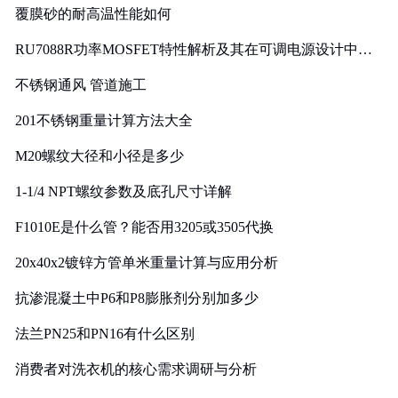
覆膜砂的耐高温性能如何
RU7088R功率MOSFET特性解析及其在可调电源设计中的
实践
不锈钢通风 管道施工
201不锈钢重量计算方法大全
M20螺纹大径和小径是多少
1-1/4 NPT螺纹参数及底孔尺寸详解
F1010E是什么管？能否用3205或3505代换
20x40x2镀锌方管单米重量计算与应用分析
抗渗混凝土中P6和P8膨胀剂分别加多少
法兰PN25和PN16有什么区别
消费者对洗衣机的核心需求调研与分析