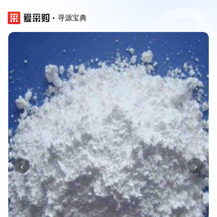
寻源宝典
‹
›