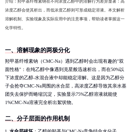
介绍：
羟甲基纤维素钠在不同浓度乙醇中的溶解行为差异显著：高
浓度乙醇会使其析出，而低浓度乙醇则可形成稳定溶液。本文解析
溶解机制、实验现象及实际应用中的注意事项，帮助读者掌握这一
化学特性。
一、溶解现象的两极分化
羟甲基纤维素钠（CMC-Na）遇到乙醇时会出现有趣的"双
面性格"：在纯乙醇中像遇到克星般迅速析出，而在50%以
下浓度的乙醇-水混合液中却能稳定溶解。这是因为乙醇分
子会抢夺CMC-Na周围的水合层，高浓度乙醇导致其亲水基
团失去保护而蜷缩沉淀，实验显示75%乙醇溶液就能使
1%CMC-Na溶液完全析出絮状物。
二、分子层面的作用机制
水合层破坏
：乙醇的羟基与CMC-Na竞争结合水分子