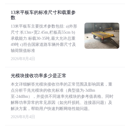
13米平板车的标准尺寸和载重参
数
13米平板车主要技术参数包括: a)外形
尺寸:长13m×宽2.45m,栏板高55cm b)
承载能力:标载30-35吨,最大允许总重
49吨 c)符合国家道路车辆外廓尺寸及
轴荷限值标准
2026年8月4日
光模块接收功率多少是正常
本文详细解答光模块接收功率的正常范围及影响因素，重
点分析千兆光模块的收光标准（典型值为-3dBm
至-24dBm），并提供不同速率光模块的参考值表格。同时
解释功率异常的常见原因（如光纤损耗、连接器问题）及
解决方案，帮助用户快速判断网络性能问题。
2026年8月4日