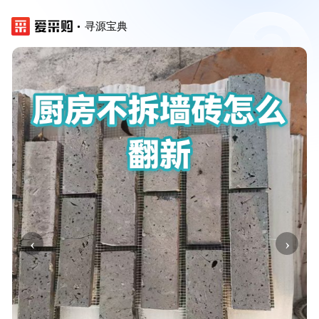
寻源宝典
‹
›