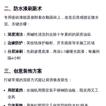
二、防水漆刷新术
专用瓷砖漆能直接附着在釉面砖上，改造后质感接近微水
泥。关键步骤：
深度清洁
：用碱性清洗剂去除十年累积的厨房油垢
边缘防护
：美纹纸保护橱柜、开关插座等非施工区域
分层涂刷
：先刷渗透底漆，再涂2-3遍哑光面漆，每遍间
隔4小时
三、创意装饰方案
打破常规的混搭方式能让厨房焕发新生：
局部遮挡
：在烟机周围安装不锈钢防油板，既实用又工
业风
立体装饰
：用免钉胶固定几何造型的防水PU线条