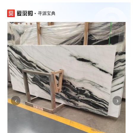
寻源宝典
‹
›