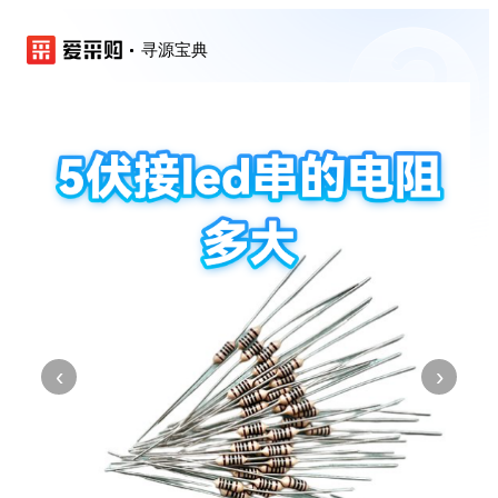
寻源宝典
‹
›