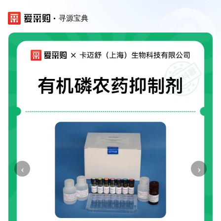
寻源宝典
‹
›