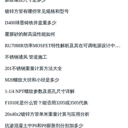
镀锌方管有哪些常见规格和型号
D400球墨铸铁井盖重多少
覆膜砂的耐高温性能如何
RU7088R功率MOSFET特性解析及其在可调电源设计中的
实践
不锈钢通风 管道施工
201不锈钢重量计算方法大全
M20螺纹大径和小径是多少
1-1/4 NPT螺纹参数及底孔尺寸详解
F1010E是什么管？能否用3205或3505代换
20x40x2镀锌方管单米重量计算与应用分析
抗渗混凝土中P6和P8膨胀剂分别加多少