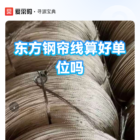
寻源宝典
‹
›