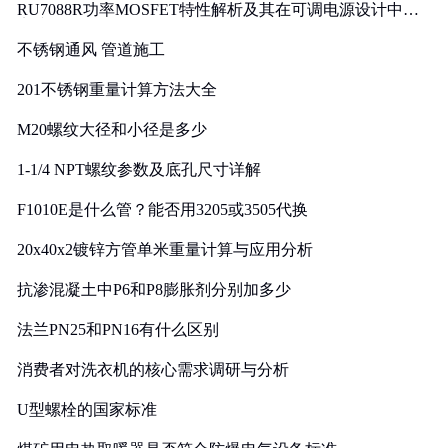
RU7088R功率MOSFET特性解析及其在可调电源设计中的
实践
不锈钢通风 管道施工
201不锈钢重量计算方法大全
M20螺纹大径和小径是多少
1-1/4 NPT螺纹参数及底孔尺寸详解
F1010E是什么管？能否用3205或3505代换
20x40x2镀锌方管单米重量计算与应用分析
抗渗混凝土中P6和P8膨胀剂分别加多少
法兰PN25和PN16有什么区别
消费者对洗衣机的核心需求调研与分析
U型螺栓的国家标准