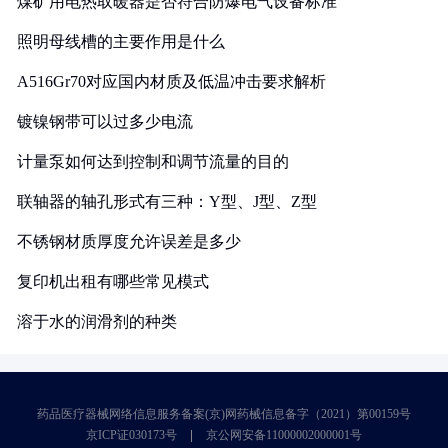
煤矿用电热取暖器是否符合防爆电气设备标准
照明母线槽的主要作用是什么
A516Gr70对应国内材质及低温冲击要求解析
镀镍钢带可以过多少电流
计量泵如何达到控制和调节流量的目的
联轴器的轴孔形式有三种：Y型、J型、Z型
不锈钢材质厚度允许误差是多少
复印机出租有哪些常见模式
溶于水的润滑剂的种类
药品医疗器械网络信息服务备案(京)网药械信息备字（2021）第00159号
京ICP证030173号
京公网安备11000002000001号