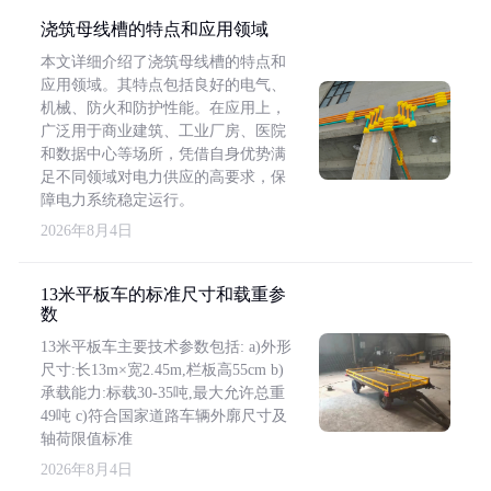
浇筑母线槽的特点和应用领域
本文详细介绍了浇筑母线槽的特点和
应用领域。其特点包括良好的电气、
机械、防火和防护性能。在应用上，
广泛用于商业建筑、工业厂房、医院
和数据中心等场所，凭借自身优势满
足不同领域对电力供应的高要求，保
障电力系统稳定运行。
2026年8月4日
13米平板车的标准尺寸和载重参
数
13米平板车主要技术参数包括: a)外形
尺寸:长13m×宽2.45m,栏板高55cm b)
承载能力:标载30-35吨,最大允许总重
49吨 c)符合国家道路车辆外廓尺寸及
轴荷限值标准
2026年8月4日