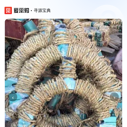
寻源宝典
‹
›