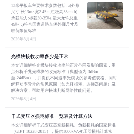
13米平板车主要技术参数包括: a)外形
尺寸:长13m×宽2.45m,栏板高55cm b)
承载能力:标载30-35吨,最大允许总重
49吨 c)符合国家道路车辆外廓尺寸及
轴荷限值标准
2026年8月4日
光模块接收功率多少是正常
本文详细解答光模块接收功率的正常范围及影响因素，重
点分析千兆光模块的收光标准（典型值为-3dBm
至-24dBm），并提供不同速率光模块的参考值表格。同时
解释功率异常的常见原因（如光纤损耗、连接器问题）及
解决方案，帮助用户快速判断网络性能问题。
2026年8月4日
干式变压器损耗标准一览表及计算方法
本文详细解析干式变压器空载损耗、负载损耗的国家标准
（GB/T 10228-2015），提供1000kVA变压器损耗计算实