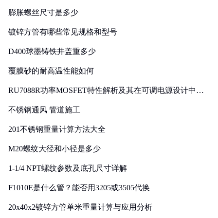
膨胀螺丝尺寸是多少
镀锌方管有哪些常见规格和型号
D400球墨铸铁井盖重多少
覆膜砂的耐高温性能如何
RU7088R功率MOSFET特性解析及其在可调电源设计中的
实践
不锈钢通风 管道施工
201不锈钢重量计算方法大全
M20螺纹大径和小径是多少
1-1/4 NPT螺纹参数及底孔尺寸详解
F1010E是什么管？能否用3205或3505代换
20x40x2镀锌方管单米重量计算与应用分析