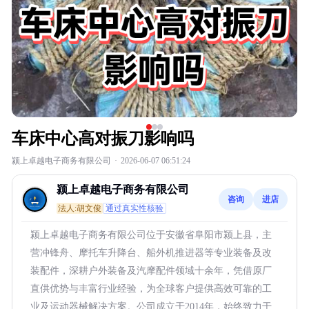
车床中心高对振刀影响吗
颍上卓越电子商务有限公司
·
2026-06-07 06:51:24
颍上卓越电子商务有限公司
咨询
进店
法人:胡文俊
通过真实性核验
颍上卓越电子商务有限公司位于安徽省阜阳市颍上县，主
营冲锋舟、摩托车升降台、船外机推进器等专业装备及改
装配件，深耕户外装备及汽摩配件领域十余年，凭借原厂
直供优势与丰富行业经验，为全球客户提供高效可靠的工
业及运动器械解决方案。公司成立于2014年，始终致力于