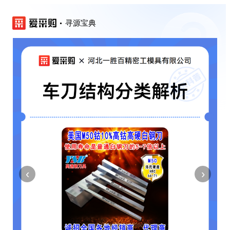
寻源宝典
‹
›