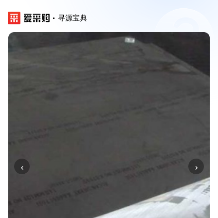
寻源宝典
‹
›