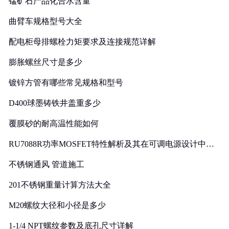
锰矿石产品化合水含量
曲臂车规格型号大全
配电柜母排螺栓力矩要求及连接规范详解
膨胀螺丝尺寸是多少
镀锌方管有哪些常见规格和型号
D400球墨铸铁井盖重多少
覆膜砂的耐高温性能如何
RU7088R功率MOSFET特性解析及其在可调电源设计中的
实践
不锈钢通风 管道施工
201不锈钢重量计算方法大全
M20螺纹大径和小径是多少
1-1/4 NPT螺纹参数及底孔尺寸详解