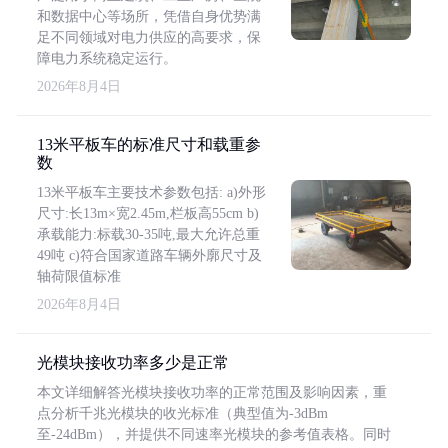
和数据中心等场所，凭借自身优势满
足不同领域对电力供应的高要求，保
障电力系统稳定运行。
2026年8月4日
13米平板车的标准尺寸和载重参
数
13米平板车主要技术参数包括: a)外形
尺寸:长13m×宽2.45m,栏板高55cm b)
承载能力:标载30-35吨,最大允许总重
49吨 c)符合国家道路车辆外廓尺寸及
轴荷限值标准
2026年8月4日
光模块接收功率多少是正常
本文详细解答光模块接收功率的正常范围及影响因素，重
点分析千兆光模块的收光标准（典型值为-3dBm
至-24dBm），并提供不同速率光模块的参考值表格。同时