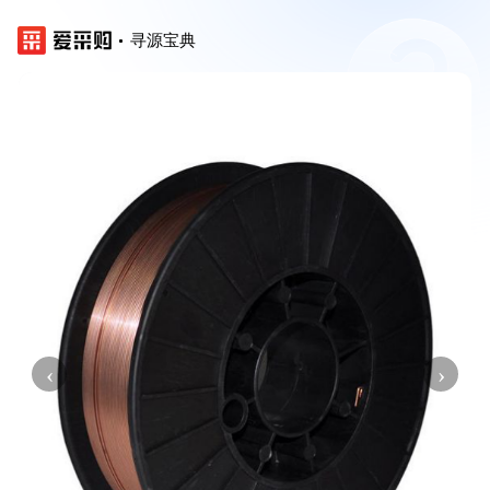
寻源宝典
‹
›