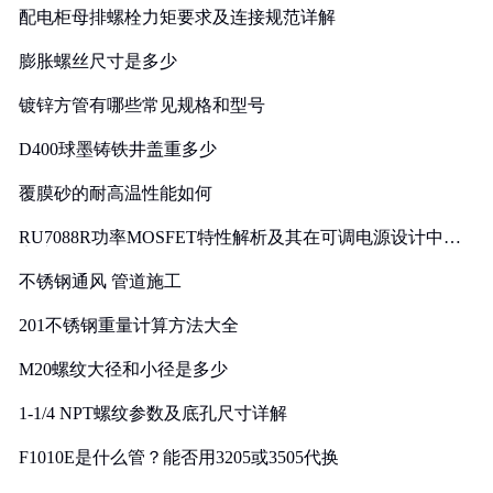
配电柜母排螺栓力矩要求及连接规范详解
膨胀螺丝尺寸是多少
镀锌方管有哪些常见规格和型号
D400球墨铸铁井盖重多少
覆膜砂的耐高温性能如何
RU7088R功率MOSFET特性解析及其在可调电源设计中的
实践
不锈钢通风 管道施工
201不锈钢重量计算方法大全
M20螺纹大径和小径是多少
1-1/4 NPT螺纹参数及底孔尺寸详解
F1010E是什么管？能否用3205或3505代换