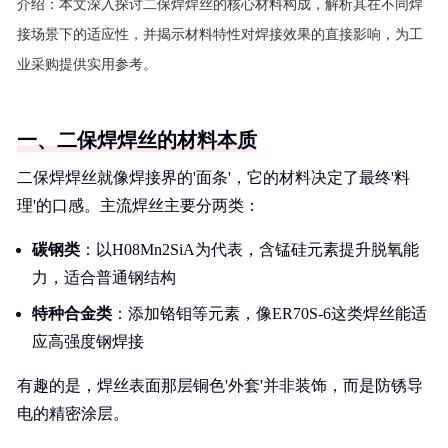
介绍：
本文深入探讨二保焊焊丝的核心材料构成，解析其在不同焊
接场景下的适应性，并揭示材料特性对焊接效果的直接影响，为工
业采购提供实用参考。
一、二保焊焊丝的材料本质
二保焊焊丝就像焊接界的'面条'，它的材料决定了最终'料
理'的口感。主流焊丝主要分两类：
碳钢类
：以H08Mn2SiA为代表，含锰硅元素提升脱氧能
力，适合普通钢结构
特种合金类
：添加铬钼等元素，像ER70S-6这类焊丝能适
应高强度钢焊接
有趣的是，焊丝表面那层铜色'外套'并非装饰，而是防锈导
电的精密涂层。