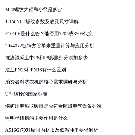
M20螺纹大径和小径是多少
1-1/4 NPT螺纹参数及底孔尺寸详解
F1010E是什么管？能否用3205或3505代换
20x40x2镀锌方管单米重量计算与应用分析
抗渗混凝土中P6和P8膨胀剂分别加多少
法兰PN25和PN16有什么区别
消费者对洗衣机的核心需求调研与分析
U型螺栓的国家标准
煤矿用电热取暖器是否符合防爆电气设备标准
照明母线槽的主要作用是什么
A516Gr70对应国内材质及低温冲击要求解析