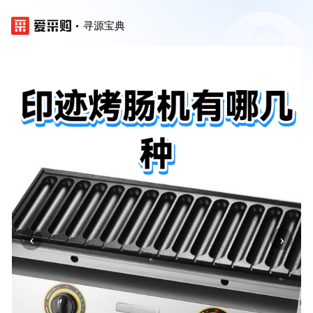
寻源宝典
‹
›