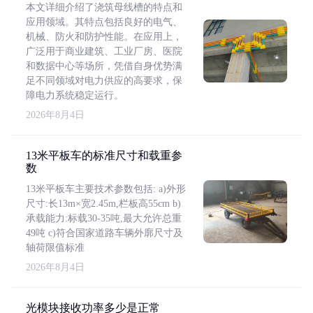
本文详细介绍了浇筑母线槽的特点和
应用领域。其特点包括良好的电气、
机械、防火和防护性能。在应用上，
广泛用于商业建筑、工业厂房、医院
和数据中心等场所，凭借自身优势满
足不同领域对电力供应的高要求，保
障电力系统稳定运行。
2026年8月4日
13米平板车的标准尺寸和载重参
数
13米平板车主要技术参数包括: a)外形
尺寸:长13m×宽2.45m,栏板高55cm b)
承载能力:标载30-35吨,最大允许总重
49吨 c)符合国家道路车辆外廓尺寸及
轴荷限值标准
2026年8月4日
光模块接收功率多少是正常