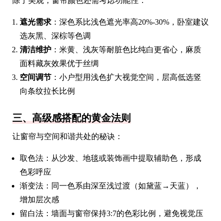
除了美观，窗帘颜色还需考虑功能性：
遮光需求
：深色系比浅色遮光率高20%-30%，卧室建议
选灰黑、深棕等色调
清洁维护
：米黄、浅灰等耐脏色比纯白更省心，麻质
面料藏灰效果优于丝绸
空间调节
：小户型用浅色扩大视觉空间，层高低选竖
向条纹拉长比例
三、高级感搭配的黄金法则
让窗帘与空间和谐共处的秘诀：
取色法：从沙发、地毯或装饰画中提取辅助色，形成
色彩呼应
渐变法：同一色系由深至浅过渡（如黛蓝→天蓝），
增加层次感
留白法：墙面与窗帘保持3:7的色彩比例，避免视觉压