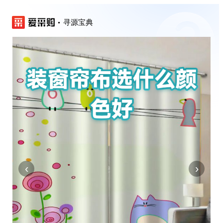
寻源宝典
‹
›