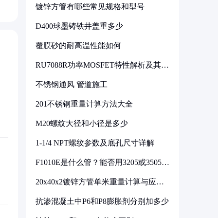
镀锌方管有哪些常见规格和型号
D400球墨铸铁井盖重多少
覆膜砂的耐高温性能如何
RU7088R功率MOSFET特性解析及其在
可调电源设计中的实践
不锈钢通风 管道施工
201不锈钢重量计算方法大全
M20螺纹大径和小径是多少
1-1/4 NPT螺纹参数及底孔尺寸详解
F1010E是什么管？能否用3205或3505代
换
20x40x2镀锌方管单米重量计算与应用
分析
抗渗混凝土中P6和P8膨胀剂分别加多少