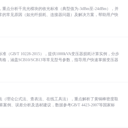
点分析千兆光模块的收光标准（典型值为-3dBm至-24dBm），并
常的常见原因（如光纤损耗、连接器问题）及解决方案，帮助用户快
/T 10228-2015），提供1000kVA变压器损耗计算实例，分步
，涵盖SCB10/SCB13等常见型号参数，指导用户快速掌握变压器
法（理论公式法、查表法、在线工具法），重点解析了黄铜棒密度取
计算案例、误差分析及选材建议，数据参考GB/T 4423-2007等国家标