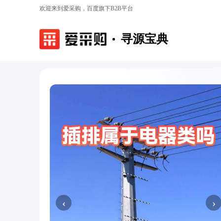
欢迎来到爱采购，百度旗下B2B平台
寻源宝典
‹
›