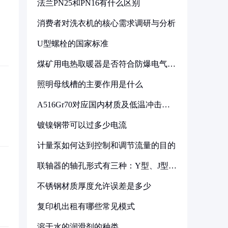
法兰PN25和PN16有什么区别
消费者对洗衣机的核心需求调研与分析
U型螺栓的国家标准
煤矿用电热取暖器是否符合防爆电气设
备标准
照明母线槽的主要作用是什么
A516Gr70对应国内材质及低温冲击要
求解析
镀镍钢带可以过多少电流
计量泵如何达到控制和调节流量的目的
联轴器的轴孔形式有三种：Y型、J型、
Z型
不锈钢材质厚度允许误差是多少
复印机出租有哪些常见模式
溶于水的润滑剂的种类