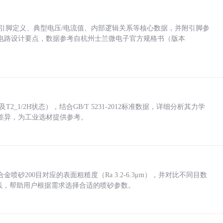
括各引脚定义、典型电压/电流值、内部逻辑关系等核心数据，并附引脚参
电路设计要点，数据参考自杭州士兰微电子官方规格书（版本
_1/2H状态），结合GB/T 5231-2012标准数据，详细分析其力学
差异，为工业选材提供参考。
砂200目对应的表面粗糙度（Ra 3.2-6.3μm），并对比不同目数
业实践，帮助用户根据需求选择合适的喷砂参数。