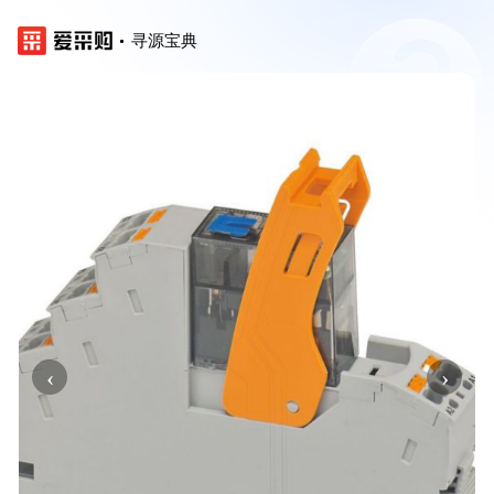
寻源宝典
‹
›