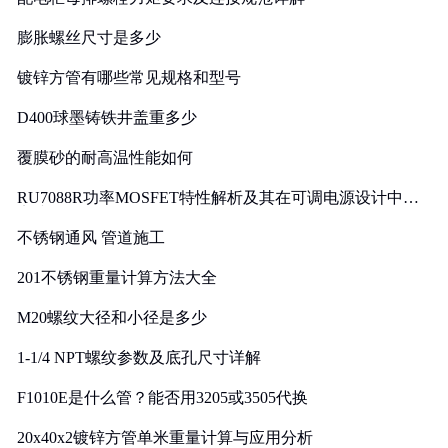
膨胀螺丝尺寸是多少
镀锌方管有哪些常见规格和型号
D400球墨铸铁井盖重多少
覆膜砂的耐高温性能如何
RU7088R功率MOSFET特性解析及其在可调电源设计中的
实践
不锈钢通风 管道施工
201不锈钢重量计算方法大全
M20螺纹大径和小径是多少
1-1/4 NPT螺纹参数及底孔尺寸详解
F1010E是什么管？能否用3205或3505代换
20x40x2镀锌方管单米重量计算与应用分析