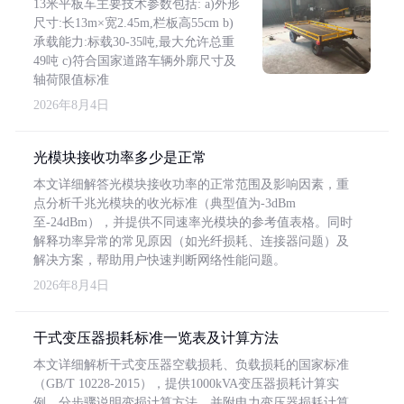
13米平板车主要技术参数包括: a)外形
尺寸:长13m×宽2.45m,栏板高55cm b)
承载能力:标载30-35吨,最大允许总重
49吨 c)符合国家道路车辆外廓尺寸及
轴荷限值标准
2026年8月4日
光模块接收功率多少是正常
本文详细解答光模块接收功率的正常范围及影响因素，重
点分析千兆光模块的收光标准（典型值为-3dBm
至-24dBm），并提供不同速率光模块的参考值表格。同时
解释功率异常的常见原因（如光纤损耗、连接器问题）及
解决方案，帮助用户快速判断网络性能问题。
2026年8月4日
干式变压器损耗标准一览表及计算方法
本文详细解析干式变压器空载损耗、负载损耗的国家标准
（GB/T 10228-2015），提供1000kVA变压器损耗计算实
例，分步骤说明变损计算方法，并附电力变压器损耗计算