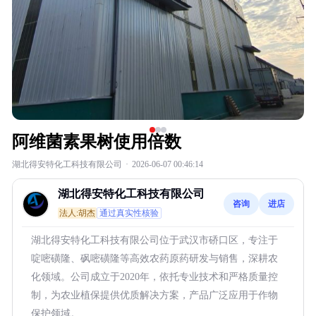
阿维菌素果树使用倍数
湖北得安特化工科技有限公司
·
2026-06-07 00:46:14
湖北得安特化工科技有限公司
咨询
进店
法人:胡杰
通过真实性核验
湖北得安特化工科技有限公司位于武汉市硚口区，专注于
啶嘧磺隆、砜嘧磺隆等高效农药原药研发与销售，深耕农
化领域。公司成立于2020年，依托专业技术和严格质量控
制，为农业植保提供优质解决方案，产品广泛应用于作物
保护领域。