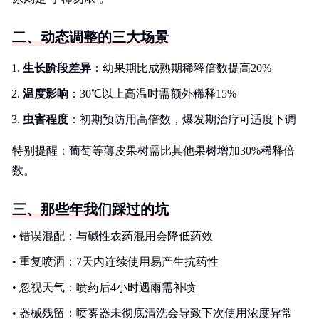
二、动态调整的三大场景
生长阶段差异
：幼果期比成熟期稀释倍数提高20%
温度影响
：30℃以上高温时需额外稀释15%
虫害程度
：初期预防用高倍数，爆发期治疗可适度下调
特别提醒：葡萄等薄皮果树需比其他果树增加30%稀释倍
数。
三、那些年我们踩过的坑
• 错误混配：与碱性农药混用会降低药效
• 重复喷洒：7天内连续使用易产生抗药性
• 忽视天气：喷药后4小时遇雨需补喷
• 器械残留：喷雾器未彻底清洗会导致下次使用浓度异常