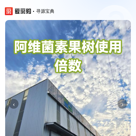
寻源宝典
‹
›