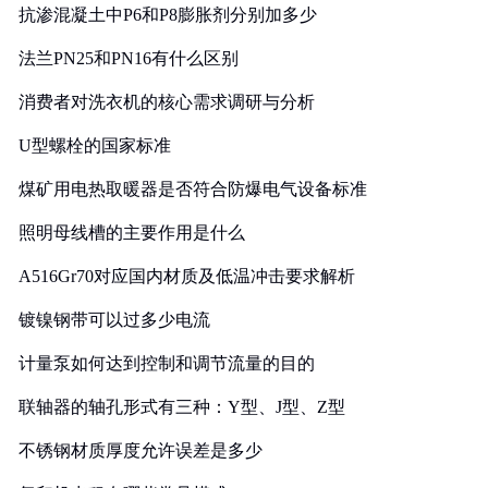
抗渗混凝土中P6和P8膨胀剂分别加多少
法兰PN25和PN16有什么区别
消费者对洗衣机的核心需求调研与分析
U型螺栓的国家标准
煤矿用电热取暖器是否符合防爆电气设备标准
照明母线槽的主要作用是什么
A516Gr70对应国内材质及低温冲击要求解析
镀镍钢带可以过多少电流
计量泵如何达到控制和调节流量的目的
联轴器的轴孔形式有三种：Y型、J型、Z型
不锈钢材质厚度允许误差是多少