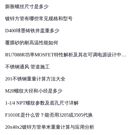
膨胀螺丝尺寸是多少
镀锌方管有哪些常见规格和型号
D400球墨铸铁井盖重多少
覆膜砂的耐高温性能如何
RU7088R功率MOSFET特性解析及其在可调电源设计中的
实践
不锈钢通风 管道施工
201不锈钢重量计算方法大全
M20螺纹大径和小径是多少
1-1/4 NPT螺纹参数及底孔尺寸详解
F1010E是什么管？能否用3205或3505代换
20x40x2镀锌方管单米重量计算与应用分析