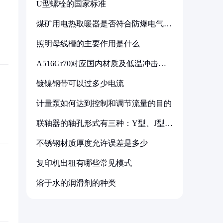
U型螺栓的国家标准
煤矿用电热取暖器是否符合防爆电气设
备标准
照明母线槽的主要作用是什么
A516Gr70对应国内材质及低温冲击要
求解析
镀镍钢带可以过多少电流
计量泵如何达到控制和调节流量的目的
联轴器的轴孔形式有三种：Y型、J型、
Z型
不锈钢材质厚度允许误差是多少
复印机出租有哪些常见模式
溶于水的润滑剂的种类