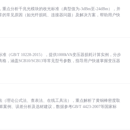
点分析千兆光模块的收光标准（典型值为-3dBm至-24dBm），并
常的常见原因（如光纤损耗、连接器问题）及解决方案，帮助用户快
/T 10228-2015），提供1000kVA变压器损耗计算实例，分步
，涵盖SCB10/SCB13等常见型号参数，指导用户快速掌握变压器
法（理论公式法、查表法、在线工具法），重点解析了黄铜棒密度取
计算案例、误差分析及选材建议，数据参考GB/T 4423-2007等国家标