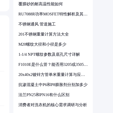
覆膜砂的耐高温性能如何
RU7088R功率MOSFET特性解析及其在
可调电源设计中的实践
不锈钢通风 管道施工
201不锈钢重量计算方法大全
M20螺纹大径和小径是多少
1-1/4 NPT螺纹参数及底孔尺寸详解
F1010E是什么管？能否用3205或3505代
换
20x40x2镀锌方管单米重量计算与应用
分析
抗渗混凝土中P6和P8膨胀剂分别加多少
法兰PN25和PN16有什么区别
消费者对洗衣机的核心需求调研与分析