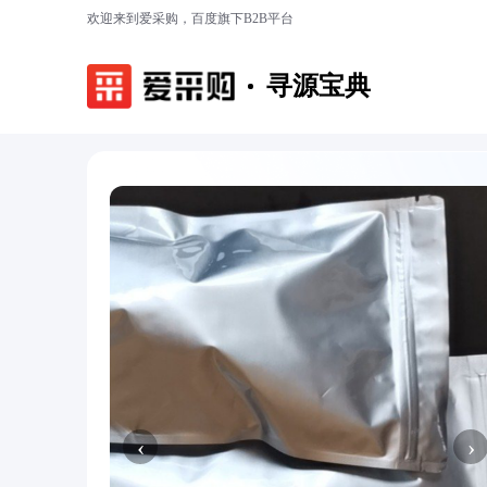
欢迎来到爱采购，百度旗下B2B平台
寻源宝典
‹
›