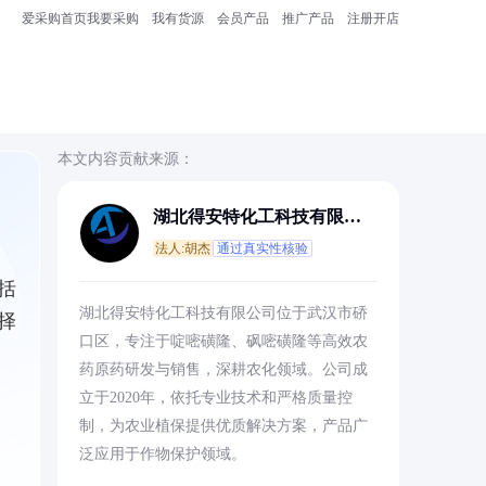
爱采购首页
我要采购
我有货源
会员产品
推广产品
注册开店
本文内容贡献来源：
湖北得安特化工科技有限公
司
法人:胡杰
通过真实性核验
括
湖北得安特化工科技有限公司位于武汉市硚
择
口区，专注于啶嘧磺隆、砜嘧磺隆等高效农
药原药研发与销售，深耕农化领域。公司成
立于2020年，依托专业技术和严格质量控
制，为农业植保提供优质解决方案，产品广
泛应用于作物保护领域。