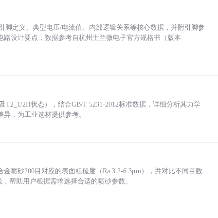
括各引脚定义、典型电压/电流值、内部逻辑关系等核心数据，并附引脚参
电路设计要点，数据参考自杭州士兰微电子官方规格书（版本
_1/2H状态），结合GB/T 5231-2012标准数据，详细分析其力学
差异，为工业选材提供参考。
砂200目对应的表面粗糙度（Ra 3.2-6.3μm），并对比不同目数
业实践，帮助用户根据需求选择合适的喷砂参数。