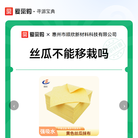
寻源宝典
‹
›