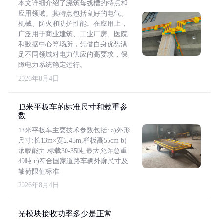
本文详细介绍了浇筑母线槽的特点和
应用领域。其特点包括良好的电气、
机械、防火和防护性能。在应用上，
广泛用于商业建筑、工业厂房、医院
和数据中心等场所，凭借自身优势满
足不同领域对电力供应的高要求，保
障电力系统稳定运行。
2026年8月4日
13米平板车的标准尺寸和载重参
数
13米平板车主要技术参数包括: a)外形
尺寸:长13m×宽2.45m,栏板高55cm b)
承载能力:标载30-35吨,最大允许总重
49吨 c)符合国家道路车辆外廓尺寸及
轴荷限值标准
2026年8月4日
光模块接收功率多少是正常