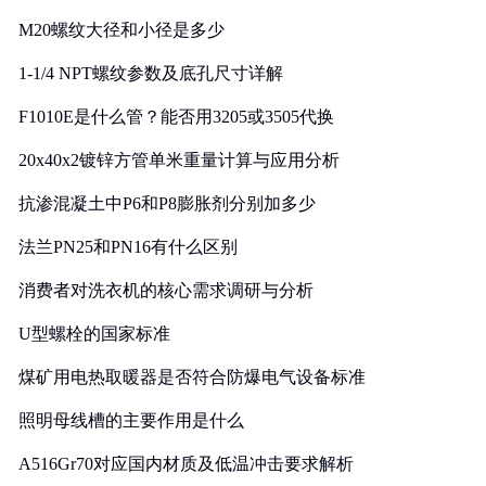
M20螺纹大径和小径是多少
1-1/4 NPT螺纹参数及底孔尺寸详解
F1010E是什么管？能否用3205或3505代换
20x40x2镀锌方管单米重量计算与应用分析
抗渗混凝土中P6和P8膨胀剂分别加多少
法兰PN25和PN16有什么区别
消费者对洗衣机的核心需求调研与分析
U型螺栓的国家标准
煤矿用电热取暖器是否符合防爆电气设备标准
照明母线槽的主要作用是什么
A516Gr70对应国内材质及低温冲击要求解析