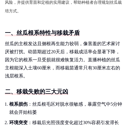
风险，并提供育苗和定植的实用建议，帮助种植者合理规划丝瓜栽
培方式。
一、丝瓜根系特性与移栽矛盾
丝瓜的主根发达且侧根再生能力较弱，像害羞的艺术家讨
厌被打扰。幼苗期超过20天后，移栽成活率会显著下降，
因为它的根系一旦受损就很难恢复活力。直播种植的丝瓜
主根能深入土壤60厘米，而移栽苗通常只有30厘米左右的
浅层根系。
二、移栽失败的三大元凶
根系损伤
：丝瓜根毛区对脱水很敏感，暴露空气中5分钟
就会开始枯萎
环境突变
：移栽后光照强度变化超过30%容易引发滞长