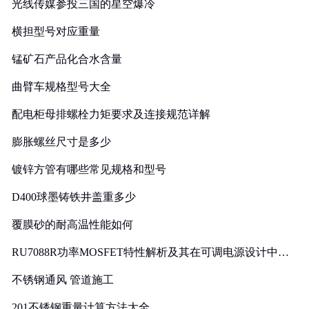
光线传媒参投三国的星空爆冷
横担型号对应重量
锰矿石产品化合水含量
曲臂车规格型号大全
配电柜母排螺栓力矩要求及连接规范详解
膨胀螺丝尺寸是多少
镀锌方管有哪些常见规格和型号
D400球墨铸铁井盖重多少
覆膜砂的耐高温性能如何
RU7088R功率MOSFET特性解析及其在可调电源设计中的
实践
不锈钢通风 管道施工
201不锈钢重量计算方法大全