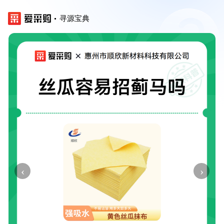
寻源宝典
‹
›