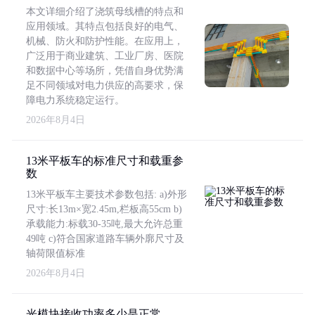
本文详细介绍了浇筑母线槽的特点和
应用领域。其特点包括良好的电气、
机械、防火和防护性能。在应用上，
广泛用于商业建筑、工业厂房、医院
和数据中心等场所，凭借自身优势满
足不同领域对电力供应的高要求，保
障电力系统稳定运行。
2026年8月4日
13米平板车的标准尺寸和载重参
数
13米平板车主要技术参数包括: a)外形
尺寸:长13m×宽2.45m,栏板高55cm b)
承载能力:标载30-35吨,最大允许总重
49吨 c)符合国家道路车辆外廓尺寸及
轴荷限值标准
2026年8月4日
光模块接收功率多少是正常