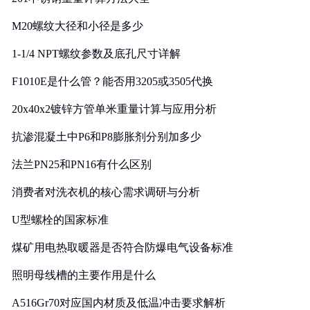
M20螺纹大径和小径是多少
1-1/4 NPT螺纹参数及底孔尺寸详解
F1010E是什么管？能否用3205或3505代换
20x40x2镀锌方管单米重量计算与应用分析
抗渗混凝土中P6和P8膨胀剂分别加多少
法兰PN25和PN16有什么区别
消费者对洗衣机的核心需求调研与分析
U型螺栓的国家标准
煤矿用电热取暖器是否符合防爆电气设备标准
照明母线槽的主要作用是什么
A516Gr70对应国内材质及低温冲击要求解析