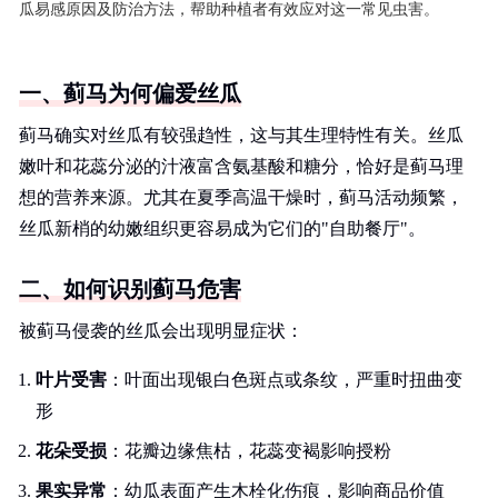
瓜易感原因及防治方法，帮助种植者有效应对这一常见虫害。
一、蓟马为何偏爱丝瓜
蓟马确实对丝瓜有较强趋性，这与其生理特性有关。丝瓜
嫩叶和花蕊分泌的汁液富含氨基酸和糖分，恰好是蓟马理
想的营养来源。尤其在夏季高温干燥时，蓟马活动频繁，
丝瓜新梢的幼嫩组织更容易成为它们的"自助餐厅"。
二、如何识别蓟马危害
被蓟马侵袭的丝瓜会出现明显症状：
叶片受害
：叶面出现银白色斑点或条纹，严重时扭曲变
形
花朵受损
：花瓣边缘焦枯，花蕊变褐影响授粉
果实异常
：幼瓜表面产生木栓化伤痕，影响商品价值