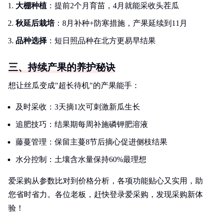
大棚种植
：提前2个月育苗，4月就能采收头茬瓜
秋延后栽培
：8月补种+防寒措施，产果延续到11月
品种选择
：短日照品种在北方更易早结果
三、持续产果的养护秘诀
想让丝瓜变成"超长待机"的产果能手：
及时采收：3天摘1次可刺激新瓜生长
追肥技巧：结果期每周补施磷钾肥溶液
藤蔓管理：保留主蔓8节后摘心促进侧枝结果
水分控制：土壤含水量保持60%最理想
爱采购从参数比对到价格分析，各项功能贴心又实用，助
您省时省力。各位老板，赶快登录爱采购，发现采购新体
验！