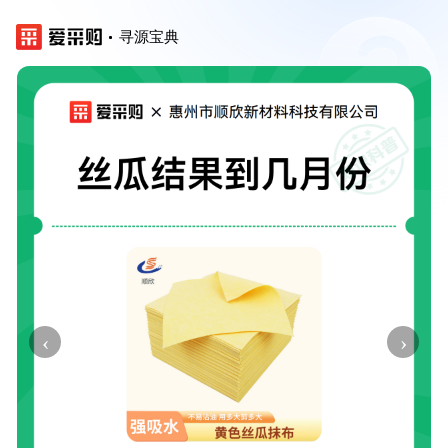
寻源宝典
‹
›