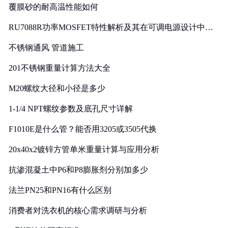
覆膜砂的耐高温性能如何
RU7088R功率MOSFET特性解析及其在可调电源设计中的
实践
不锈钢通风 管道施工
201不锈钢重量计算方法大全
M20螺纹大径和小径是多少
1-1/4 NPT螺纹参数及底孔尺寸详解
F1010E是什么管？能否用3205或3505代换
20x40x2镀锌方管单米重量计算与应用分析
抗渗混凝土中P6和P8膨胀剂分别加多少
法兰PN25和PN16有什么区别
消费者对洗衣机的核心需求调研与分析