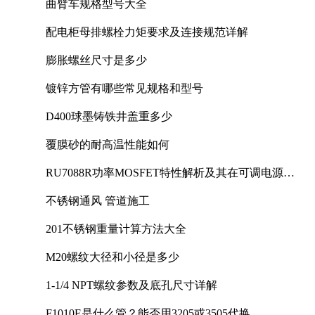
曲臂车规格型号大全
配电柜母排螺栓力矩要求及连接规范详解
膨胀螺丝尺寸是多少
镀锌方管有哪些常见规格和型号
D400球墨铸铁井盖重多少
覆膜砂的耐高温性能如何
RU7088R功率MOSFET特性解析及其在可调电源设
计中的实践
不锈钢通风 管道施工
201不锈钢重量计算方法大全
M20螺纹大径和小径是多少
1-1/4 NPT螺纹参数及底孔尺寸详解
F1010E是什么管？能否用3205或3505代换