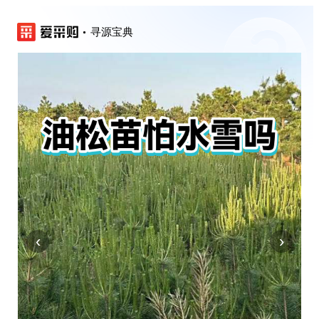
寻源宝典
‹
›