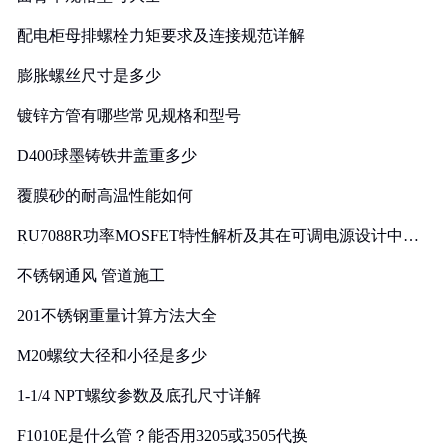
配电柜母排螺栓力矩要求及连接规范详解
膨胀螺丝尺寸是多少
镀锌方管有哪些常见规格和型号
D400球墨铸铁井盖重多少
覆膜砂的耐高温性能如何
RU7088R功率MOSFET特性解析及其在可调电源设计中的
实践
不锈钢通风 管道施工
201不锈钢重量计算方法大全
M20螺纹大径和小径是多少
1-1/4 NPT螺纹参数及底孔尺寸详解
F1010E是什么管？能否用3205或3505代换