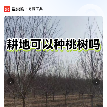
寻源宝典
‹
›