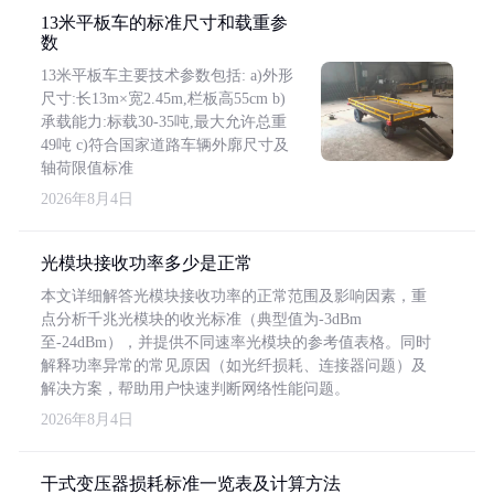
13米平板车的标准尺寸和载重参
数
13米平板车主要技术参数包括: a)外形
尺寸:长13m×宽2.45m,栏板高55cm b)
承载能力:标载30-35吨,最大允许总重
49吨 c)符合国家道路车辆外廓尺寸及
轴荷限值标准
2026年8月4日
光模块接收功率多少是正常
本文详细解答光模块接收功率的正常范围及影响因素，重
点分析千兆光模块的收光标准（典型值为-3dBm
至-24dBm），并提供不同速率光模块的参考值表格。同时
解释功率异常的常见原因（如光纤损耗、连接器问题）及
解决方案，帮助用户快速判断网络性能问题。
2026年8月4日
干式变压器损耗标准一览表及计算方法