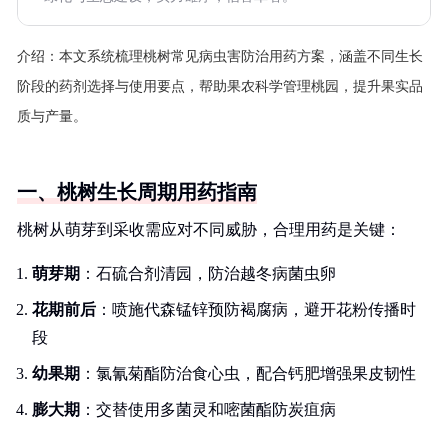
介绍：
本文系统梳理桃树常见病虫害防治用药方案，涵盖不同生长
阶段的药剂选择与使用要点，帮助果农科学管理桃园，提升果实品
质与产量。
一、桃树生长周期用药指南
桃树从萌芽到采收需应对不同威胁，合理用药是关键：
萌芽期
：石硫合剂清园，防治越冬病菌虫卵
花期前后
：喷施代森锰锌预防褐腐病，避开花粉传播时
段
幼果期
：氯氰菊酯防治食心虫，配合钙肥增强果皮韧性
膨大期
：交替使用多菌灵和嘧菌酯防炭疽病