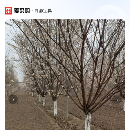
寻源宝典
‹
›