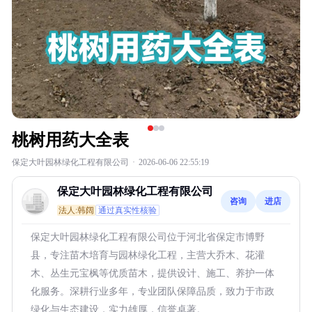
桃树用药大全表
保定大叶园林绿化工程有限公司
·
2026-06-06 22:55:19
保定大叶园林绿化工程有限公司
咨询
进店
法人:韩阔
通过真实性核验
保定大叶园林绿化工程有限公司位于河北省保定市博野
县，专注苗木培育与园林绿化工程，主营大乔木、花灌
木、丛生元宝枫等优质苗木，提供设计、施工、养护一体
化服务。深耕行业多年，专业团队保障品质，致力于市政
绿化与生态建设，实力雄厚，信誉卓著。