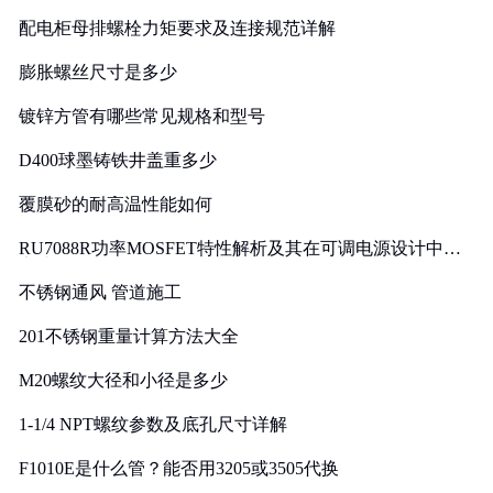
配电柜母排螺栓力矩要求及连接规范详解
膨胀螺丝尺寸是多少
镀锌方管有哪些常见规格和型号
D400球墨铸铁井盖重多少
覆膜砂的耐高温性能如何
RU7088R功率MOSFET特性解析及其在可调电源设计中的
实践
不锈钢通风 管道施工
201不锈钢重量计算方法大全
M20螺纹大径和小径是多少
1-1/4 NPT螺纹参数及底孔尺寸详解
F1010E是什么管？能否用3205或3505代换