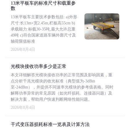
13米平板车的标准尺寸和载重参
数
13米平板车主要技术参数包括: a)外形
尺寸:长13m×宽2.45m,栏板高55cm b)
承载能力:标载30-35吨,最大允许总重
49吨 c)符合国家道路车辆外廓尺寸及
轴荷限值标准
2026年8月4日
光模块接收功率多少是正常
本文详细解答光模块接收功率的正常范围及影响因素，重
点分析千兆光模块的收光标准（典型值为-3dBm
至-24dBm），并提供不同速率光模块的参考值表格。同时
解释功率异常的常见原因（如光纤损耗、连接器问题）及
解决方案，帮助用户快速判断网络性能问题。
2026年8月4日
干式变压器损耗标准一览表及计算方法