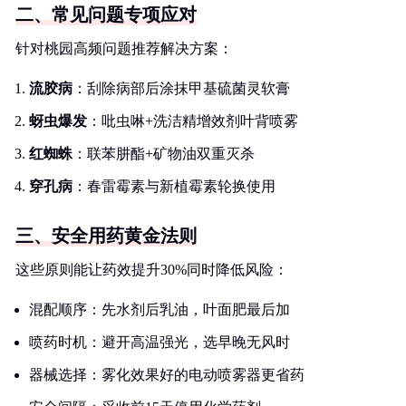
二、常见问题专项应对
针对桃园高频问题推荐解决方案：
流胶病
：刮除病部后涂抹甲基硫菌灵软膏
蚜虫爆发
：吡虫啉+洗洁精增效剂叶背喷雾
红蜘蛛
：联苯肼酯+矿物油双重灭杀
穿孔病
：春雷霉素与新植霉素轮换使用
三、安全用药黄金法则
这些原则能让药效提升30%同时降低风险：
混配顺序：先水剂后乳油，叶面肥最后加
喷药时机：避开高温强光，选早晚无风时
器械选择：雾化效果好的电动喷雾器更省药