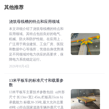
其他推荐
浇筑母线槽的特点和应用领域
本文详细介绍了浇筑母线槽的特点和
应用领域。其特点包括良好的电气、
机械、防火和防护性能。在应用上，
广泛用于商业建筑、工业厂房、医院
和数据中心等场所，凭借自身优势满
足不同领域对电力供应的高要求，保
障电力系统稳定运行。
2026年8月4日
13米平板车的标准尺寸和载重参
数
13米平板车主要技术参数包括: a)外形
尺寸:长13m×宽2.45m,栏板高55cm b)
承载能力:标载30-35吨,最大允许总重
49吨 c)符合国家道路车辆外廓尺寸及