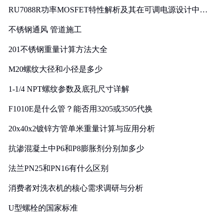
RU7088R功率MOSFET特性解析及其在可调电源设计中的
实践
不锈钢通风 管道施工
201不锈钢重量计算方法大全
M20螺纹大径和小径是多少
1-1/4 NPT螺纹参数及底孔尺寸详解
F1010E是什么管？能否用3205或3505代换
20x40x2镀锌方管单米重量计算与应用分析
抗渗混凝土中P6和P8膨胀剂分别加多少
法兰PN25和PN16有什么区别
消费者对洗衣机的核心需求调研与分析
U型螺栓的国家标准