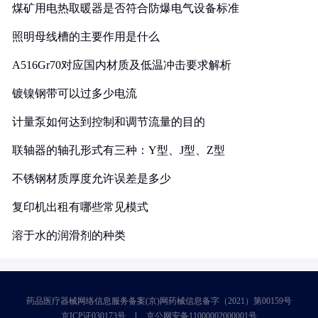
煤矿用电热取暖器是否符合防爆电气设备标准
照明母线槽的主要作用是什么
A516Gr70对应国内材质及低温冲击要求解析
镀镍钢带可以过多少电流
计量泵如何达到控制和调节流量的目的
联轴器的轴孔形式有三种：Y型、J型、Z型
不锈钢材质厚度允许误差是多少
复印机出租有哪些常见模式
溶于水的润滑剂的种类
药品医疗器械网络信息服务备案(京)网药械信息备字（2021）第00159号
京ICP证030173号
京公网安备11000002000001号