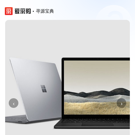
寻源宝典
‹
›