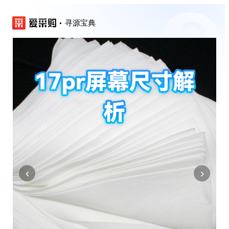
寻源宝典
‹
›