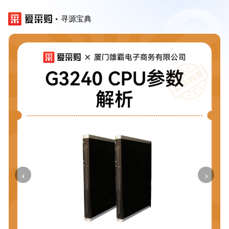
寻源宝典
‹
›