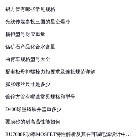
铝方管有哪些常见规格
光线传媒参投三国的星空爆冷
横担型号对应重量
锰矿石产品化合水含量
曲臂车规格型号大全
配电柜母排螺栓力矩要求及连接规范详解
膨胀螺丝尺寸是多少
镀锌方管有哪些常见规格和型号
D400球墨铸铁井盖重多少
覆膜砂的耐高温性能如何
RU7088R功率MOSFET特性解析及其在可调电源设计中的
实践