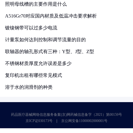
照明母线槽的主要作用是什么
A516Gr70对应国内材质及低温冲击要求解析
镀镍钢带可以过多少电流
计量泵如何达到控制和调节流量的目的
联轴器的轴孔形式有三种：Y型、J型、Z型
不锈钢材质厚度允许误差是多少
复印机出租有哪些常见模式
溶于水的润滑剂的种类
药品医疗器械网络信息服务备案(京)网药械信息备字（2021）第00159号
京ICP证030173号
京公网安备11000002000001号