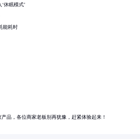
入‘休眠模式’
种
耗能耗时
仪产品，各位商家老板别再犹豫，赶紧体验起来！