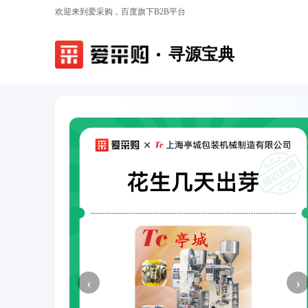
欢迎来到爱采购，百度旗下B2B平台
寻源宝典
‹
›