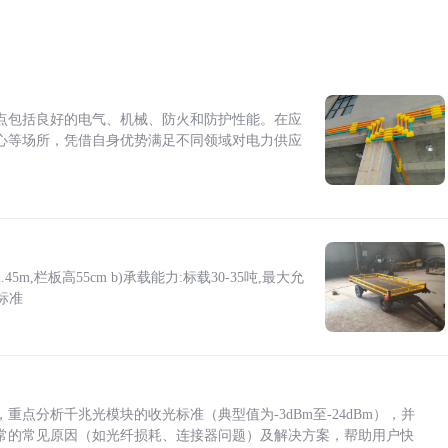
点包括良好的电气、机械、防火和防护性能。在应
心等场所，凭借自身优势满足不同领域对电力供应
5m,栏板高55cm b)承载能力:标载30-35吨,最大允
标准
点分析千兆光模块的收光标准（典型值为-3dBm至-24dBm），并
常的常见原因（如光纤损耗、连接器问题）及解决方案，帮助用户快