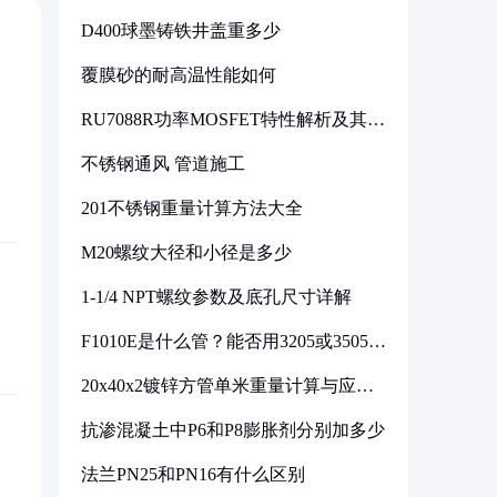
D400球墨铸铁井盖重多少
覆膜砂的耐高温性能如何
RU7088R功率MOSFET特性解析及其在
可调电源设计中的实践
不锈钢通风 管道施工
201不锈钢重量计算方法大全
M20螺纹大径和小径是多少
1-1/4 NPT螺纹参数及底孔尺寸详解
F1010E是什么管？能否用3205或3505代
换
20x40x2镀锌方管单米重量计算与应用
分析
抗渗混凝土中P6和P8膨胀剂分别加多少
法兰PN25和PN16有什么区别