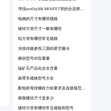
寻找nce01p30k MOSFET管的合适替代
型号
电梯的尺寸有哪些规格
镀锌方管尺寸一般有哪些
铝方管有哪些常见规格
光线传媒参投三国的星空爆冷
横担型号对应重量
锰矿石产品化合水含量
曲臂车规格型号大全
配电柜母排螺栓力矩要求及连接规范详
解
膨胀螺丝尺寸是多少
镀锌方管有哪些常见规格和型号