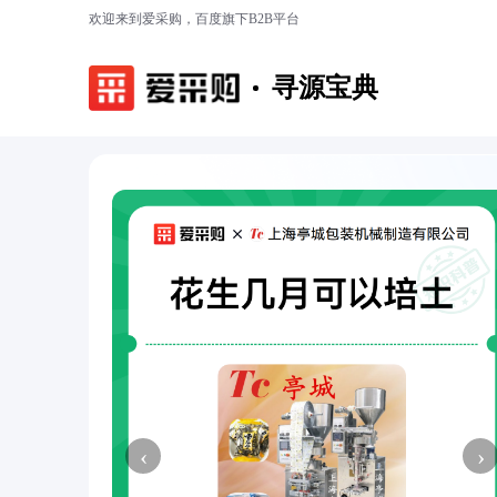
欢迎来到爱采购，百度旗下B2B平台
寻源宝典
‹
›