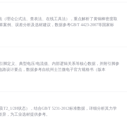
法（理论公式法、查表法、在线工具法），重点解析了黄铜棒密度取
计算案例、误差分析及选材建议，数据参考GB/T 4423-2007等国家标
括各引脚定义、典型电压/电流值、内部逻辑关系等核心数据，并附引脚参
电路设计要点，数据参考自杭州士兰微电子官方规格书（版本
_1/2H状态），结合GB/T 5231-2012标准数据，详细分析其力学
差异，为工业选材提供参考。