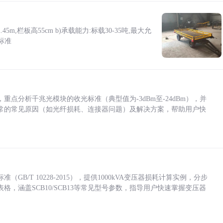
5m,栏板高55cm b)承载能力:标载30-35吨,最大允
标准
点分析千兆光模块的收光标准（典型值为-3dBm至-24dBm），并
常的常见原因（如光纤损耗、连接器问题）及解决方案，帮助用户快
/T 10228-2015），提供1000kVA变压器损耗计算实例，分步
，涵盖SCB10/SCB13等常见型号参数，指导用户快速掌握变压器