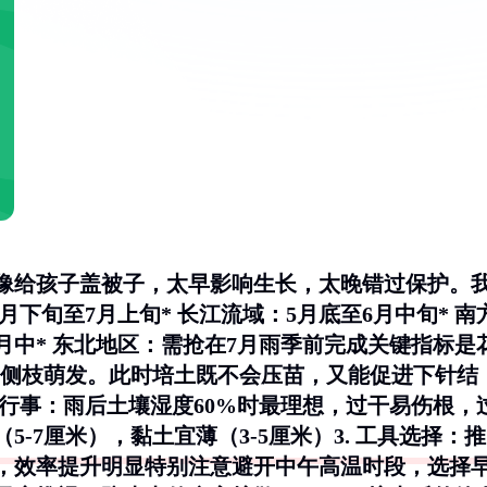
像给孩子盖被子，太早影响生长，太晚错过保护。
6月下旬至7月上旬*
长江流域
：5月底至6月中旬*
南
月中*
东北地区
：需抢在7月雨季前完成关键指标是
明显侧枝萌发。此时培土既不会压苗，又能促进下针结
行事
：雨后土壤湿度60%时最理想，过干易伤根，
5-7厘米），黏土宜薄（3-5厘米）3.
工具选择
：推
，效率提升明显特别注意避开中午高温时段，选择