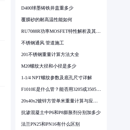
D400球墨铸铁井盖重多少
覆膜砂的耐高温性能如何
RU7088R功率MOSFET特性解析及其在
可调电源设计中的实践
不锈钢通风 管道施工
201不锈钢重量计算方法大全
M20螺纹大径和小径是多少
1-1/4 NPT螺纹参数及底孔尺寸详解
F1010E是什么管？能否用3205或3505代
换
20x40x2镀锌方管单米重量计算与应用
分析
抗渗混凝土中P6和P8膨胀剂分别加多少
法兰PN25和PN16有什么区别