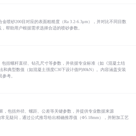
砂200目对应的表面粗糙度（Ra 3.2-6.3μm），并对比不同目数
业实践，帮助用户根据需求选择合适的喷砂参数。
力，包括螺杆直径、钻孔尺寸等参数，并依据专业标准（如《混凝土结
方法和典型数值（如混凝土强度C30下设计值约80kN）。内容涵盖安装
员参考。
底孔计算，包括外径、螺距、公差等关键参数，并提供专业数据来源
孔尺寸的常见疑问，通过公式推导给出精确推荐值（Φ5.18mm），并附加工艺