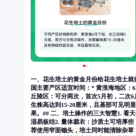
一、花生培土的黄金月份给花生培土就
国主要产区适宜时间：*
黄淮海地区
：
丘陵区
：可分两次，首次5月初，二次6
生株高达到15-20厘米，且基部可见
果。## 二、培土操作的三大智慧1.
看天
湿易板结2.
量体裁衣
：沙质土可培厚些（
荐使用窄面锄头，培土同时能清除杂草