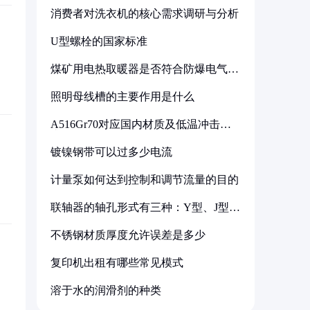
消费者对洗衣机的核心需求调研与分析
U型螺栓的国家标准
煤矿用电热取暖器是否符合防爆电气设
备标准
照明母线槽的主要作用是什么
A516Gr70对应国内材质及低温冲击要
求解析
镀镍钢带可以过多少电流
计量泵如何达到控制和调节流量的目的
联轴器的轴孔形式有三种：Y型、J型、
Z型
不锈钢材质厚度允许误差是多少
复印机出租有哪些常见模式
溶于水的润滑剂的种类