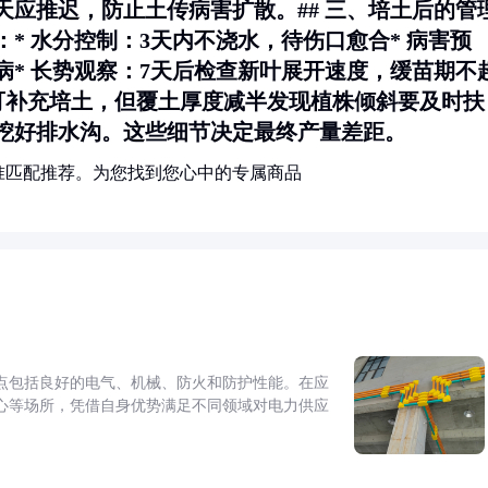
应推迟，防止土传病害扩散。## 三、培土后的管
：*
水分控制
：3天内不浇水，待伤口愈合*
病害预
病*
长势观察
：7天后检查新叶展开速度，缓苗期不
5天可补充培土，但覆土厚度减半发现植株倾斜要及时扶
挖好排水沟。这些细节决定最终产量差距。
准匹配推荐。为您找到您心中的专属商品
点包括良好的电气、机械、防火和防护性能。在应
心等场所，凭借自身优势满足不同领域对电力供应