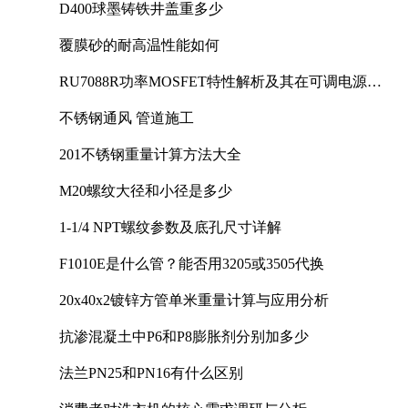
D400球墨铸铁井盖重多少
覆膜砂的耐高温性能如何
RU7088R功率MOSFET特性解析及其在可调电源设
计中的实践
不锈钢通风 管道施工
201不锈钢重量计算方法大全
M20螺纹大径和小径是多少
1-1/4 NPT螺纹参数及底孔尺寸详解
F1010E是什么管？能否用3205或3505代换
20x40x2镀锌方管单米重量计算与应用分析
抗渗混凝土中P6和P8膨胀剂分别加多少
法兰PN25和PN16有什么区别