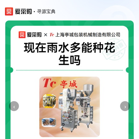
寻源宝典
‹
›