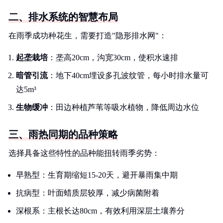
二、排水系统的智慧布局
在雨季成功种花生，需要打造"隐形排水网"：
起垄栽培
：垄高20cm，沟宽30cm，使积水速排
暗管引流
：地下40cm埋设多孔波纹管，每小时排水量可
达5m³
生物缓冲
：田边种植芦苇等吸水植物，降低周边水位
三、雨热同期的品种策略
选择具备这些特性的品种能扭转雨季劣势：
早熟型：生育期缩短15-20天，避开暴雨集中期
抗病型：叶面蜡质层较厚，减少病菌附着
深根系：主根长达80cm，有效利用深层土壤养分