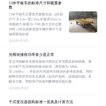
13米平板车的标准尺寸和载重参
数
13米平板车主要技术参数包括: a)外形
尺寸:长13m×宽2.45m,栏板高55cm b)
承载能力:标载30-35吨,最大允许总重
49吨 c)符合国家道路车辆外廓尺寸及
轴荷限值标准
2026年8月4日
光模块接收功率多少是正常
本文详细解答光模块接收功率的正常范围及影响因素，重
点分析千兆光模块的收光标准（典型值为-3dBm
至-24dBm），并提供不同速率光模块的参考值表格。同时
解释功率异常的常见原因（如光纤损耗、连接器问题）及
解决方案，帮助用户快速判断网络性能问题。
2026年8月4日
干式变压器损耗标准一览表及计算方法