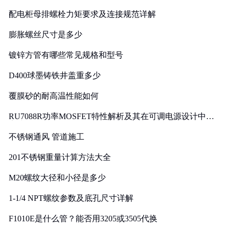
配电柜母排螺栓力矩要求及连接规范详解
膨胀螺丝尺寸是多少
镀锌方管有哪些常见规格和型号
D400球墨铸铁井盖重多少
覆膜砂的耐高温性能如何
RU7088R功率MOSFET特性解析及其在可调电源设计中的
实践
不锈钢通风 管道施工
201不锈钢重量计算方法大全
M20螺纹大径和小径是多少
1-1/4 NPT螺纹参数及底孔尺寸详解
F1010E是什么管？能否用3205或3505代换