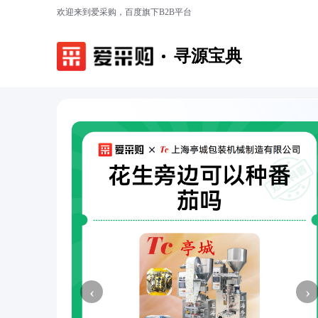
欢迎来到爱采购，百度旗下B2B平台
寻源宝典
‹
›