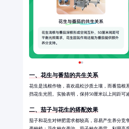
一、花生与番茄的共生关系
花生是浅根作物，喜欢疏松沙质土壤，而番茄根
挡花生光照。实验表明，保持50厘米以上间距可
二、茄子与花生的搭配效果
茄子和花生对钾肥需求都较高，容易产生养分竞
垄种植：花生种在垄沟，茄子种在垄背，利用高