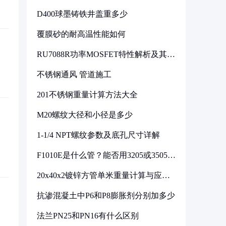
D400球墨铸铁井盖重多少
覆膜砂的耐高温性能如何
RU7088R功率MOSFET特性解析及其在
可调电源设计中的实践
不锈钢通风 管道施工
201不锈钢重量计算方法大全
M20螺纹大径和小径是多少
1-1/4 NPT螺纹参数及底孔尺寸详解
F1010E是什么管？能否用3205或3505代
换
20x40x2镀锌方管单米重量计算与应用
分析
抗渗混凝土中P6和P8膨胀剂分别加多少
法兰PN25和PN16有什么区别