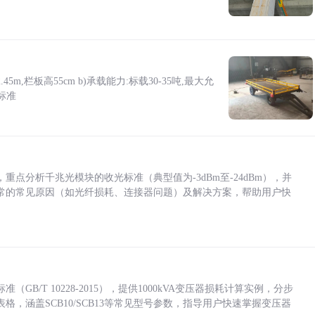
5m,栏板高55cm b)承载能力:标载30-35吨,最大允
标准
点分析千兆光模块的收光标准（典型值为-3dBm至-24dBm），并
常的常见原因（如光纤损耗、连接器问题）及解决方案，帮助用户快
/T 10228-2015），提供1000kVA变压器损耗计算实例，分步
，涵盖SCB10/SCB13等常见型号参数，指导用户快速掌握变压器