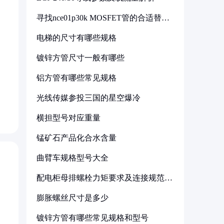
寻找nce01p30k MOSFET管的合适替代
型号
电梯的尺寸有哪些规格
镀锌方管尺寸一般有哪些
铝方管有哪些常见规格
光线传媒参投三国的星空爆冷
横担型号对应重量
锰矿石产品化合水含量
曲臂车规格型号大全
配电柜母排螺栓力矩要求及连接规范详
解
膨胀螺丝尺寸是多少
镀锌方管有哪些常见规格和型号