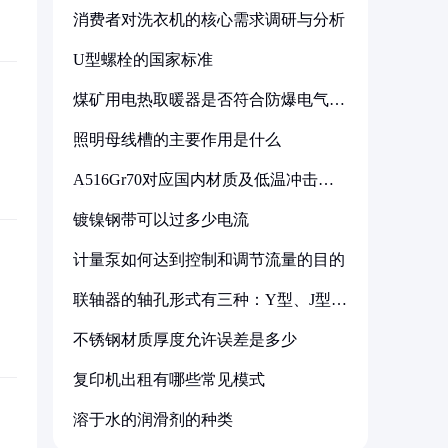
消费者对洗衣机的核心需求调研与分析
U型螺栓的国家标准
煤矿用电热取暖器是否符合防爆电气设
备标准
照明母线槽的主要作用是什么
A516Gr70对应国内材质及低温冲击要
求解析
镀镍钢带可以过多少电流
计量泵如何达到控制和调节流量的目的
联轴器的轴孔形式有三种：Y型、J型、
Z型
不锈钢材质厚度允许误差是多少
复印机出租有哪些常见模式
溶于水的润滑剂的种类