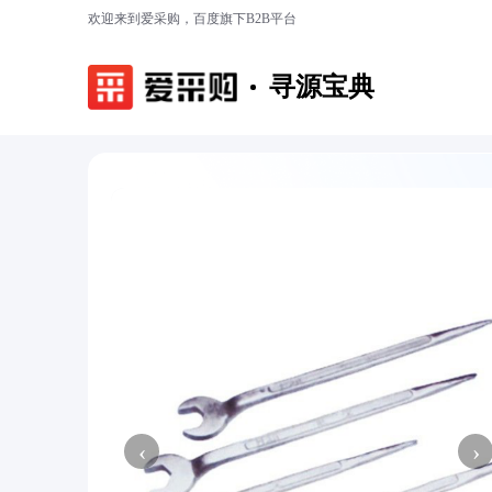
欢迎来到爱采购，百度旗下B2B平台
寻源宝典
‹
›