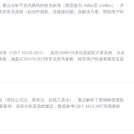
点分析千兆光模块的收光标准（典型值为-3dBm至-24dBm），并
常的常见原因（如光纤损耗、连接器问题）及解决方案，帮助用户快
/T 10228-2015），提供1000kVA变压器损耗计算实例，分步
，涵盖SCB10/SCB13等常见型号参数，指导用户快速掌握变压器
法（理论公式法、查表法、在线工具法），重点解析了黄铜棒密度取
计算案例、误差分析及选材建议，数据参考GB/T 4423-2007等国家标