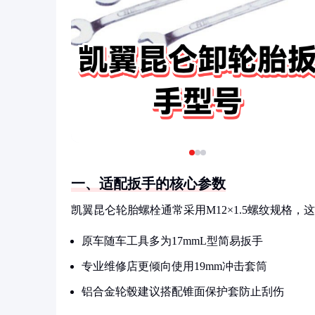
一、适配扳手的核心参数
凯翼昆仑轮胎螺栓通常采用M12×1.5螺纹规格，
原车随车工具多为17mmL型简易扳手
专业维修店更倾向使用19mm冲击套筒
铝合金轮毂建议搭配锥面保护套防止刮伤