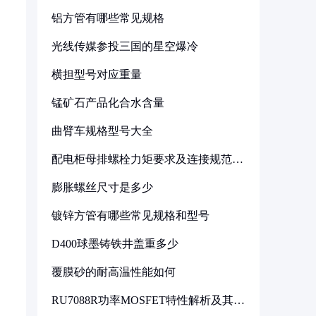
铝方管有哪些常见规格
光线传媒参投三国的星空爆冷
横担型号对应重量
锰矿石产品化合水含量
曲臂车规格型号大全
配电柜母排螺栓力矩要求及连接规范详
解
膨胀螺丝尺寸是多少
镀锌方管有哪些常见规格和型号
D400球墨铸铁井盖重多少
覆膜砂的耐高温性能如何
RU7088R功率MOSFET特性解析及其在
可调电源设计中的实践