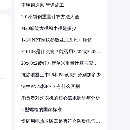
不锈钢通风 管道施工
201不锈钢重量计算方法大全
M20螺纹大径和小径是多少
1-1/4 NPT螺纹参数及底孔尺寸详解
F1010E是什么管？能否用3205或3505代
换
20x40x2镀锌方管单米重量计算与应用
分析
抗渗混凝土中P6和P8膨胀剂分别加多少
法兰PN25和PN16有什么区别
消费者对洗衣机的核心需求调研与分析
U型螺栓的国家标准
煤矿用电热取暖器是否符合防爆电气设
备标准