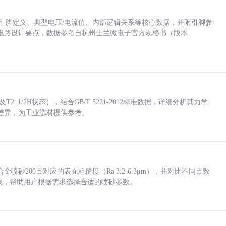
括各引脚定义、典型电压/电流值、内部逻辑关系等核心数据，并附引脚参
电路设计要点，数据参考自杭州士兰微电子官方规格书（版本
_1/2H状态），结合GB/T 5231-2012标准数据，详细分析其力学
差异，为工业选材提供参考。
砂200目对应的表面粗糙度（Ra 3.2-6.3μm），并对比不同目数
业实践，帮助用户根据需求选择合适的喷砂参数。