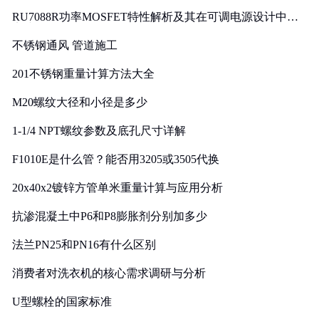
RU7088R功率MOSFET特性解析及其在可调电源设计中的
实践
不锈钢通风 管道施工
201不锈钢重量计算方法大全
M20螺纹大径和小径是多少
1-1/4 NPT螺纹参数及底孔尺寸详解
F1010E是什么管？能否用3205或3505代换
20x40x2镀锌方管单米重量计算与应用分析
抗渗混凝土中P6和P8膨胀剂分别加多少
法兰PN25和PN16有什么区别
消费者对洗衣机的核心需求调研与分析
U型螺栓的国家标准