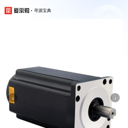
寻源宝典
‹
›