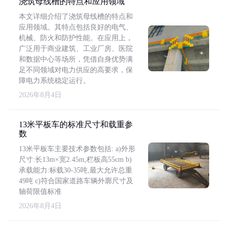
浇筑母线槽的特点和应用领域
本文详细介绍了浇筑母线槽的特点和
应用领域。其特点包括良好的电气、
机械、防火和防护性能。在应用上，
广泛用于商业建筑、工业厂房、医院
和数据中心等场所，凭借自身优势满
足不同领域对电力供应的高要求，保
障电力系统稳定运行。
2026年8月4日
13米平板车的标准尺寸和载重参
数
13米平板车主要技术参数包括: a)外形
尺寸:长13m×宽2.45m,栏板高55cm b)
承载能力:标载30-35吨,最大允许总重
49吨 c)符合国家道路车辆外廓尺寸及
轴荷限值标准
2026年8月4日