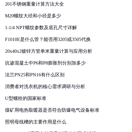
201不锈钢重量计算方法大全
M20螺纹大径和小径是多少
1-1/4 NPT螺纹参数及底孔尺寸详解
F1010E是什么管？能否用3205或3505代换
20x40x2镀锌方管单米重量计算与应用分析
抗渗混凝土中P6和P8膨胀剂分别加多少
法兰PN25和PN16有什么区别
消费者对洗衣机的核心需求调研与分析
U型螺栓的国家标准
煤矿用电热取暖器是否符合防爆电气设备标准
照明母线槽的主要作用是什么