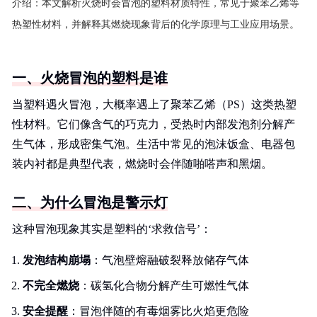
介绍：
本文解析火烧时会冒泡的塑料材质特性，常见于聚苯乙烯等
热塑性材料，并解释其燃烧现象背后的化学原理与工业应用场景。
一、火烧冒泡的塑料是谁
当塑料遇火冒泡，大概率遇上了聚苯乙烯（PS）这类热塑
性材料。它们像含气的巧克力，受热时内部发泡剂分解产
生气体，形成密集气泡。生活中常见的泡沫饭盒、电器包
装内衬都是典型代表，燃烧时会伴随啪嗒声和黑烟。
二、为什么冒泡是警示灯
这种冒泡现象其实是塑料的‘求救信号’：
发泡结构崩塌
：气泡壁熔融破裂释放储存气体
不完全燃烧
：碳氢化合物分解产生可燃性气体
安全提醒
：冒泡伴随的有毒烟雾比火焰更危险