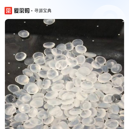
寻源宝典
‹
›