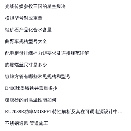
光线传媒参投三国的星空爆冷
横担型号对应重量
锰矿石产品化合水含量
曲臂车规格型号大全
配电柜母排螺栓力矩要求及连接规范详解
膨胀螺丝尺寸是多少
镀锌方管有哪些常见规格和型号
D400球墨铸铁井盖重多少
覆膜砂的耐高温性能如何
RU7088R功率MOSFET特性解析及其在可调电源设计中的
实践
不锈钢通风 管道施工