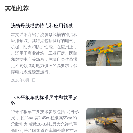
其他推荐
浇筑母线槽的特点和应用领域
本文详细介绍了浇筑母线槽的特点和
应用领域。其特点包括良好的电气、
机械、防火和防护性能。在应用上，
广泛用于商业建筑、工业厂房、医院
和数据中心等场所，凭借自身优势满
足不同领域对电力供应的高要求，保
障电力系统稳定运行。
2026年8月4日
13米平板车的标准尺寸和载重参
数
13米平板车主要技术参数包括: a)外形
尺寸:长13m×宽2.45m,栏板高55cm b)
承载能力:标载30-35吨,最大允许总重
49吨 c)符合国家道路车辆外廓尺寸及