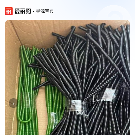
寻源宝典
‹
›