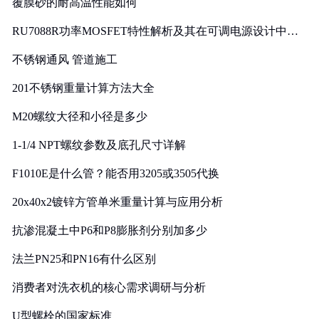
覆膜砂的耐高温性能如何
RU7088R功率MOSFET特性解析及其在可调电源设计中的
实践
不锈钢通风 管道施工
201不锈钢重量计算方法大全
M20螺纹大径和小径是多少
1-1/4 NPT螺纹参数及底孔尺寸详解
F1010E是什么管？能否用3205或3505代换
20x40x2镀锌方管单米重量计算与应用分析
抗渗混凝土中P6和P8膨胀剂分别加多少
法兰PN25和PN16有什么区别
消费者对洗衣机的核心需求调研与分析
U型螺栓的国家标准