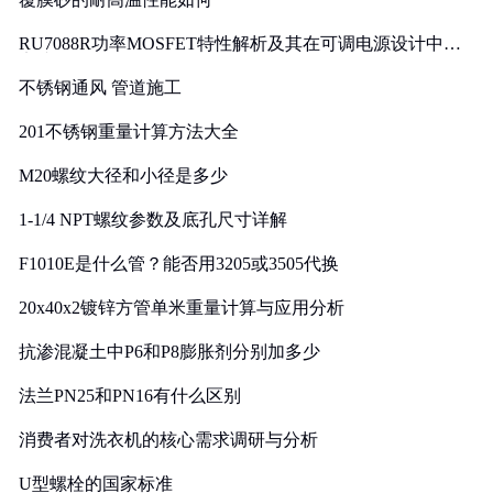
RU7088R功率MOSFET特性解析及其在可调电源设计中的
实践
不锈钢通风 管道施工
201不锈钢重量计算方法大全
M20螺纹大径和小径是多少
1-1/4 NPT螺纹参数及底孔尺寸详解
F1010E是什么管？能否用3205或3505代换
20x40x2镀锌方管单米重量计算与应用分析
抗渗混凝土中P6和P8膨胀剂分别加多少
法兰PN25和PN16有什么区别
消费者对洗衣机的核心需求调研与分析
U型螺栓的国家标准