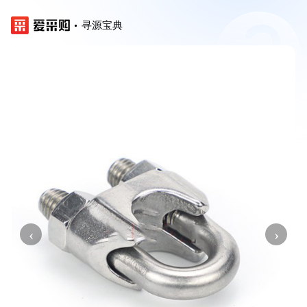
寻源宝典
‹
›