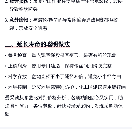
疲劳损伤
：反复弯曲作业会使金属产生微观裂纹，最终
导致突然断裂
意外磨损
：与滑轮/卷筒的异常摩擦会造成局部钢丝断
裂，形成安全隐患
三、延长寿命的聪明做法
• 每月检查：重点观察绳股是否变形、是否有断丝现象
• 正确润滑：使用专用油脂，保持钢丝间润滑膜完整
• 科学存放：盘绕直径不小于绳径20倍，避免小半径弯曲
• 环境控制：盐雾环境需特别防护，化工区建议选用镀锌绳
爱采购从参数比对到价格分析，各项功能贴心又实用，助
您省时省力。各位老板，赶快登录爱采购，发现采购新体
验！