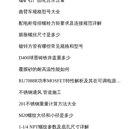
锰矿石产品化合水含量
曲臂车规格型号大全
配电柜母排螺栓力矩要求及连接规范详解
膨胀螺丝尺寸是多少
镀锌方管有哪些常见规格和型号
D400球墨铸铁井盖重多少
覆膜砂的耐高温性能如何
RU7088R功率MOSFET特性解析及其在可调电源设
计中的实践
不锈钢通风 管道施工
201不锈钢重量计算方法大全
M20螺纹大径和小径是多少
1-1/4 NPT螺纹参数及底孔尺寸详解