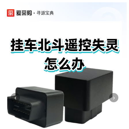
寻源宝典
‹
›