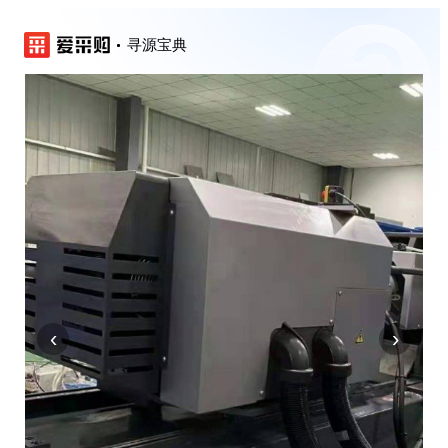
寻源宝典
‹
›