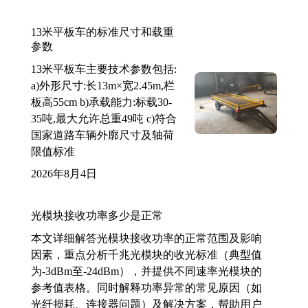
13米平板车的标准尺寸和载重
参数
13米平板车主要技术参数包括:
a)外形尺寸:长13m×宽2.45m,栏
板高55cm b)承载能力:标载30-
35吨,最大允许总重49吨 c)符合
国家道路车辆外廓尺寸及轴荷
限值标准
2026年8月4日
光模块接收功率多少是正常
本文详细解答光模块接收功率的正常范围及影响
因素，重点分析千兆光模块的收光标准（典型值
为-3dBm至-24dBm），并提供不同速率光模块的
参考值表格。同时解释功率异常的常见原因（如
光纤损耗、连接器问题）及解决方案，帮助用户