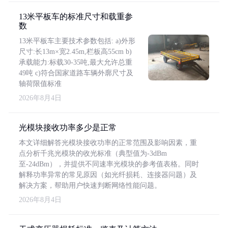
13米平板车的标准尺寸和载重参
数
13米平板车主要技术参数包括: a)外形
尺寸:长13m×宽2.45m,栏板高55cm b)
承载能力:标载30-35吨,最大允许总重
49吨 c)符合国家道路车辆外廓尺寸及
轴荷限值标准
2026年8月4日
光模块接收功率多少是正常
本文详细解答光模块接收功率的正常范围及影响因素，重
点分析千兆光模块的收光标准（典型值为-3dBm
至-24dBm），并提供不同速率光模块的参考值表格。同时
解释功率异常的常见原因（如光纤损耗、连接器问题）及
解决方案，帮助用户快速判断网络性能问题。
2026年8月4日