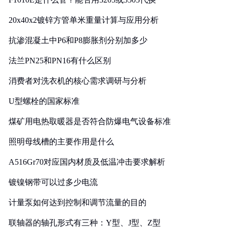
20x40x2镀锌方管单米重量计算与应用分析
抗渗混凝土中P6和P8膨胀剂分别加多少
法兰PN25和PN16有什么区别
消费者对洗衣机的核心需求调研与分析
U型螺栓的国家标准
煤矿用电热取暖器是否符合防爆电气设备标准
照明母线槽的主要作用是什么
A516Gr70对应国内材质及低温冲击要求解析
镀镍钢带可以过多少电流
计量泵如何达到控制和调节流量的目的
联轴器的轴孔形式有三种：Y型、J型、Z型