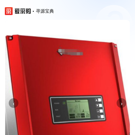
寻源宝典
‹
›