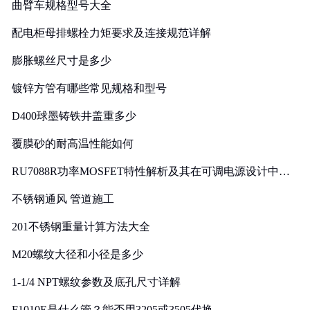
曲臂车规格型号大全
配电柜母排螺栓力矩要求及连接规范详解
膨胀螺丝尺寸是多少
镀锌方管有哪些常见规格和型号
D400球墨铸铁井盖重多少
覆膜砂的耐高温性能如何
RU7088R功率MOSFET特性解析及其在可调电源设计中的
实践
不锈钢通风 管道施工
201不锈钢重量计算方法大全
M20螺纹大径和小径是多少
1-1/4 NPT螺纹参数及底孔尺寸详解
F1010E是什么管？能否用3205或3505代换