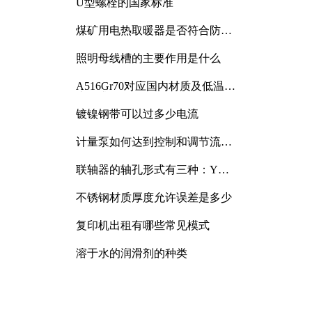
U型螺栓的国家标准
煤矿用电热取暖器是否符合防爆
电气设备标准
照明母线槽的主要作用是什么
A516Gr70对应国内材质及低温冲
击要求解析
镀镍钢带可以过多少电流
计量泵如何达到控制和调节流量
的目的
联轴器的轴孔形式有三种：Y
型、J型、Z型
不锈钢材质厚度允许误差是多少
复印机出租有哪些常见模式
溶于水的润滑剂的种类