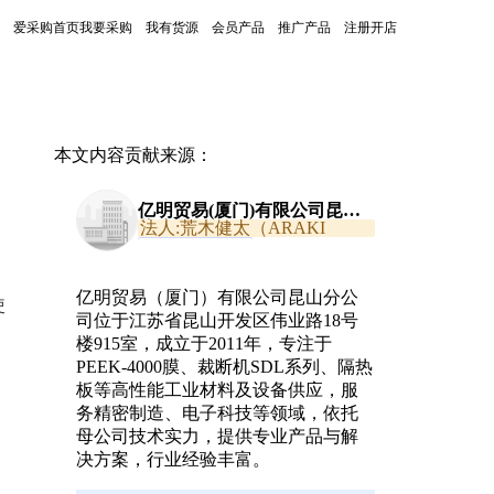
爱采购首页
我要采购
我有货源
会员产品
推广产品
注册开店
本文内容贡献来源：
亿明贸易(厦门)有限公司昆山
分公司
法人:荒木健太（ARAKI
KENTA）
通过主体资质核查
亿明贸易（厦门）有限公司昆山分公
使
司位于江苏省昆山开发区伟业路18号
楼915室，成立于2011年，专注于
PEEK-4000膜、裁断机SDL系列、隔热
板等高性能工业材料及设备供应，服
务精密制造、电子科技等领域，依托
母公司技术实力，提供专业产品与解
决方案，行业经验丰富。