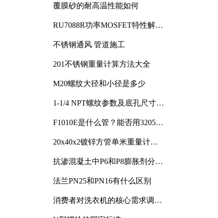
覆膜砂的耐高温性能如何
RU7088R功率MOSFET特性解析
及其在可调电源设计中的实践
不锈钢通风 管道施工
201不锈钢重量计算方法大全
M20螺纹大径和小径是多少
1-1/4 NPT螺纹参数及底孔尺寸详
解
F1010E是什么管？能否用3205或
3505代换
20x40x2镀锌方管单米重量计算
与应用分析
抗渗混凝土中P6和P8膨胀剂分别
加多少
法兰PN25和PN16有什么区别
消费者对洗衣机的核心需求调研
与分析