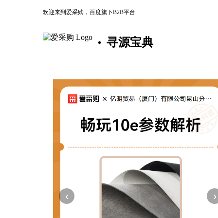
欢迎来到爱采购，百度旗下B2B平台
寻源宝典
‹
›