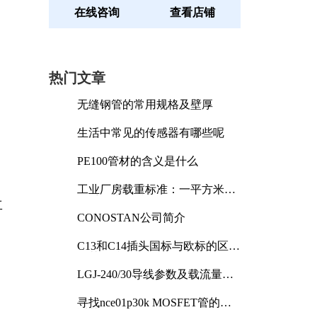
在线咨询
查看店铺
热门文章
无缝钢管的常用规格及壁厚
生活中常见的传感器有哪些呢
PE100管材的含义是什么
工业厂房载重标准：一平方米能
承受多少公斤
工
CONOSTAN公司简介
C13和C14插头国标与欧标的区别
及其标准解析
LGJ-240/30导线参数及载流量解
析
寻找nce01p30k MOSFET管的合
适替代型号